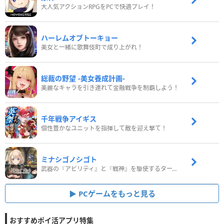
大人気アクションRPGをPCで快適プレイ！
ハーレムオブトーキョー
美女と一緒に歌舞伎町で成り上がれ！
総裁の野望 -美女養成計画-
美麗なキャラを引き連れて金融戦争を制覇しよう！
千年戦争アイギス
個性豊かなユニットを指揮して敵を迎え撃て！
ミナシゴノシゴト
武器の『アビリティ』と『戦神』を駆使するターン制コマンドバトルRPG！
PCゲームをもっと見る
おすすめポイ活アプリ特集