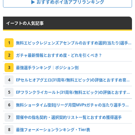
おすすめポイ活アプリランキング
イーフトの人気記事
1
無料エピックレジェンズアセンブルのおすすめ選択(当たり)選手ランキングと引き方
2
ガチャ最新情報とおすすめ度・どれを引くべき？
3
最強選手ランキング｜ポジション別
4
EPセルヒオアグエロ(31周年/無料エピック)の評価とおすすめ育成・スキル追加
5
EPフランクライカールト(31周年/無料エピック)の評価とおすすめ育成・スキル追加
6
無料ショータイム復刻Jリーグ月間MVPsガチャの当たり選手ランキング
7
開催中の指名契約・選択契約リスト一覧とおすすめ獲得選手
8
最強フォーメーションランキング・Tier表