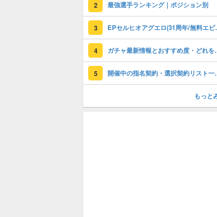
最強選手ランキング｜ポジション別
2
EPセルヒオアグエロ(3
3
ガチャ最新情報と
4
開催中の指名契約・選
5
もっと