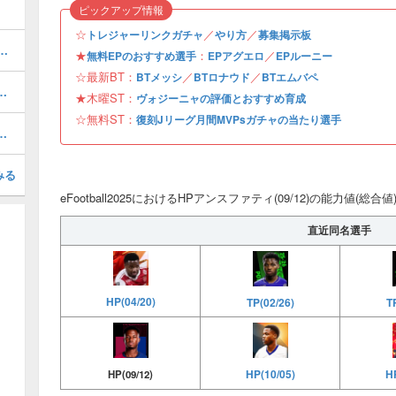
ピックアップ情報
☆
／
／
トレジャーリンクガチャ
やり方
募集掲示板
1周年/無料エピック)の評価とおすすめ育成・スキル追加
★
：
／
無料EPのおすすめ選手
EPアグエロ
EPルーニー
☆最新BT：
／
／
BTメッシ
BTロナウド
BTエムバペ
おすすめ度・どれを引くべき？
★木曜ST：
ヴォジーニャの評価とおすすめ育成
☆無料ST：
復刻Jリーグ月間MVPsガチャの当たり選手
択契約リスト一覧とおすすめ獲得選手
みる
eFootball2025におけるHPアンスファティ(09/12)の能力値(総
直近同名選手
HP(04/20)
TP(02/26)
T
HP(10/05)
HP
HP(09/12)