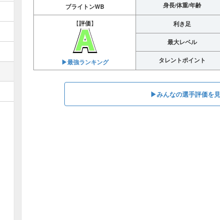
身長/体重/年齢
ブライトンWB
【
評価
】
利き足
最大レベル
タレントポイント
▶︎最強ランキング
▶︎みんなの選手評価を