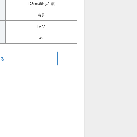
178cm/66kg/21歳
右足
Lv.22
42
見る