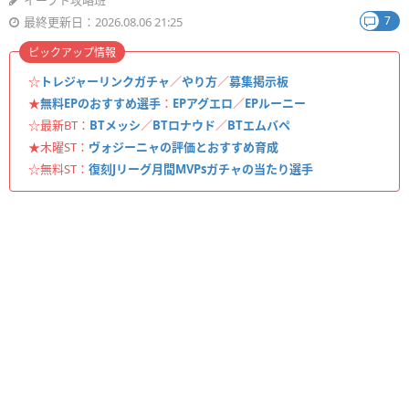
イーフト攻略班
7
最終更新日：2026.08.06 21:25
ピックアップ情報
☆
トレジャーリンクガチャ
／
やり方
／
募集掲示板
★
無料EPのおすすめ選手
：
EPアグエロ
／
EPルーニー
☆最新BT：
BTメッシ
／
BTロナウド
／
BTエムバペ
★木曜ST：
ヴォジーニャの評価とおすすめ育成
☆無料ST：
復刻Jリーグ月間MVPsガチャの当たり選手