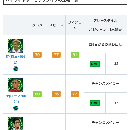
プレースタイル
フィジコ
グラパ
スピード
ン
ポジション｜Lv.最大
2列目からの飛び出し
EP(日本/199
8)
33
チャンスメイカー
EP(ローマ/00
-01)
33
チャンスメイカー