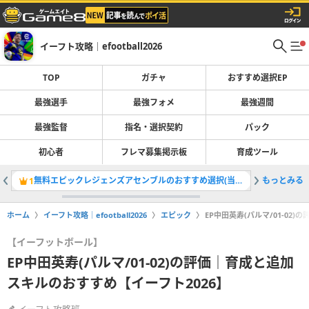
イーフト攻略｜efootball2026
TOP
ガチャ
おすすめ選択EP
最強選手
最強フォメ
最強週間
最強監督
指名・選択契約
パック
初心者
フレマ募集掲示板
育成ツール
無料エピックレジェンズアセンブルのおすすめ選択(当たり)選手ランキングと引き方
もっとみる
最強選手
1
2
ホーム
イーフト攻略｜efootball2026
エピック
EP中田英寿(パルマ/01-02
【イーフットボール】
EP中田英寿(パルマ/01-02)の評価｜育成と追加
スキルのおすすめ【イーフト2026】