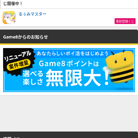
じ開催中！
るぅみマスター
事前登録くじ
Game8からのお知らせ