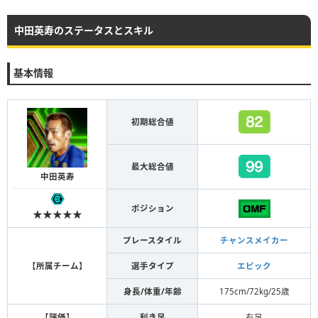
中田英寿のステータスとスキル
基本情報
初期総合値
最大総合値
中田英寿
ポジション
★★★★★
プレースタイル
チャンスメイカー
【
所属チーム
】
選手タイプ
エピック
身長/体重/年齢
175cm/72kg/25歳
【
評価
】
利き足
右足