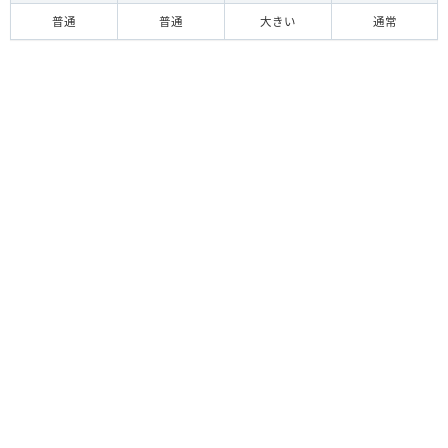
普通
普通
大きい
通常