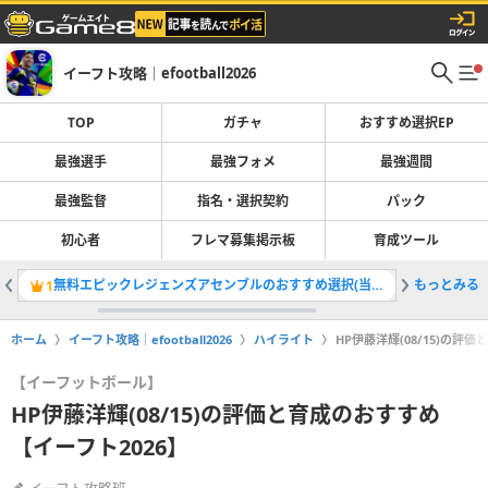
イーフト攻略｜efootball2026
TOP
ガチャ
おすすめ選択EP
最強選手
最強フォメ
最強週間
最強監督
指名・選択契約
パック
初心者
フレマ募集掲示板
育成ツール
無料エピックレジェンズアセンブルのおすすめ選択(当たり)選手ランキングと引き方
もっとみる
最強選手
1
2
ホーム
イーフト攻略｜efootball2026
ハイライト
HP伊藤洋輝(08/15)の評
【イーフットボール】
HP伊藤洋輝(08/15)の評価と育成のおすすめ
【イーフト2026】