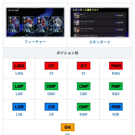
フィーチャー
スタンダード
ポジション別
LWG
CF
ST
RWG
LMF
OMF
CMF
RMF
LSB
CB
DMF
RSB
GK