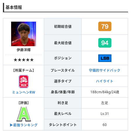
基本情報
初期総合値
最大総合値
伊藤洋輝
ポジション
★★★★★
【
所属チーム
】
プレースタイル
守備的サイドバック
選手タイプ
ハイライト
身長/体重/年齢
188cm/84kg/24歳
ミュンヘンRW
【
評価
】
利き足
左足
最大レベル
Lv.31
タレントポイント
60
▶︎最強ランキング