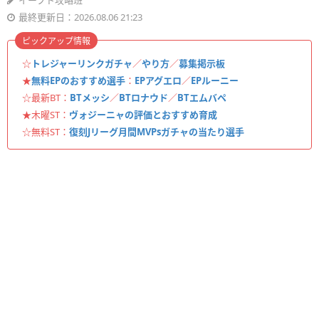
イーフト攻略班
最終更新日：2026.08.06 21:23
ピックアップ情報
☆
トレジャーリンクガチャ
／
やり方
／
募集掲示板
★
無料EPのおすすめ選手
：
EPアグエロ
／
EPルーニー
☆最新BT：
BTメッシ
／
BTロナウド
／
BTエムバペ
★木曜ST：
ヴォジーニャの評価とおすすめ育成
☆無料ST：
復刻Jリーグ月間MVPsガチャの当たり選手