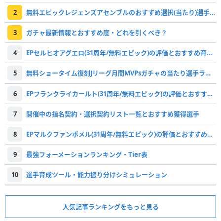
2
無料エピックレジェンズアセンブルのおすすめ選択(当たり)選手ランキングと引き方
3
ガチャ最新情報とおすすめ度・どれを引くべき？
4
EPセルヒオアグエロ(31周年/無料エピック)の評価とおすすめ育成・スキル追加
5
無料ショータイム復刻Jリーグ月間MVPsガチャの当たり選手ランキング
6
EPフランクライカールト(31周年/無料エピック)の評価とおすすめ育成・スキル追加
7
開催中の指名契約・選択契約リスト一覧とおすすめ獲得選手
8
EPマルクファンボメル(31周年/無料エピック)の評価とおすすめ育成・スキル追加
9
最強フォーメーションランキング・Tier表
10
選手育成ツール・能力振り分けシミュレーション
人気記事ランキングをもっと見る