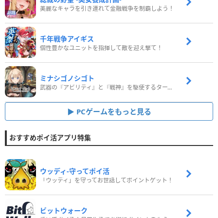
美麗なキャラを引き連れて金融戦争を制覇しよう！
千年戦争アイギス
個性豊かなユニットを指揮して敵を迎え撃て！
ミナシゴノシゴト
武器の『アビリティ』と『戦神』を駆使するターン制コマンドバトルRPG！
PCゲームをもっと見る
おすすめポイ活アプリ特集
ウッディ‐守ってポイ活
「ウッディ」を守ってお世話してポイントゲット！
ビットウォーク