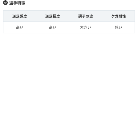
選手特徴
逆足頻度
逆足精度
調子の波
ケガ耐性
高い
高い
大きい
低い