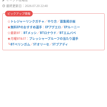
イーフト攻略班
最終更新日：2026.07.20 22:40
ピックアップ情報
☆
トレジャーリンクガチャ
／
やり方
／
募集掲示板
★
無料EPのおすすめ選手
：
EPアグエロ
／
EPルーニー
☆最新BT：
BTメッシ
／
BTロナウド
／
BTエムバペ
★月曜BT&ST：
プレッシャープルーフの当たり選手
┗
BTベリンガム
／
STオリーセ
／
STブアディ