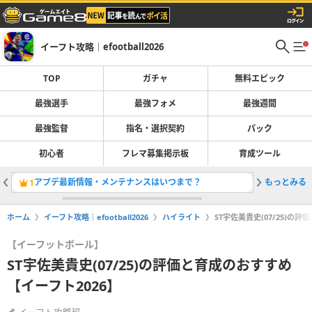
イーフト攻略｜efootball2026
TOP
ガチャ
無料エピック
最強選手
最強フォメ
最強週間
最強監督
指名・選択契約
パック
初心者
フレマ募集掲示板
育成ツール
アプデ最新情報・メンテナンスはいつまで？
もっとみる
最強選手
1
2
ホーム
イーフト攻略｜efootball2026
ハイライト
ST宇佐美貴史(07/25)の
【イーフットボール】
ST宇佐美貴史(07/25)の評価と育成のおすすめ
【イーフト2026】