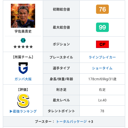
初期総合値
最大総合値
宇佐美貴史
ポジション
★★★★★
【
所属チーム
】
プレースタイル
ラインブレイカー
選手タイプ
ショータイム
身長/体重/年齢
178cm/69kg/31歳
ガンバ大阪
【
評価
】
利き足
右足
最大レベル
Lv.40
タレントポイント
78
▶︎最強ランキング
ブースター：
トータルパッケージ
＋3