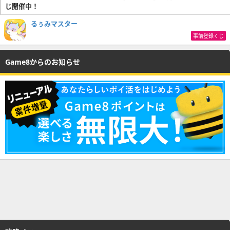
じ開催中！
るぅみマスター
事前登録くじ
Game8からのお知らせ