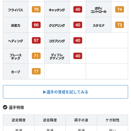
▶︎選手の育成を試してみる
選手特徴
逆足頻度
逆足精度
調子の波
ケガ耐性
普通
普通
普通
低い