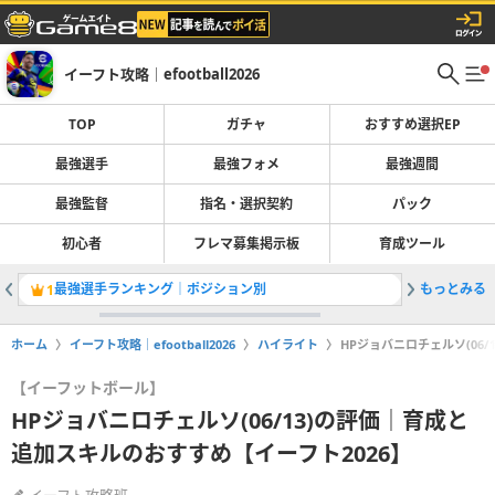
イーフト攻略｜efootball2026
TOP
ガチャ
おすすめ選択EP
最強選手
最強フォメ
最強週間
最強監督
指名・選択契約
パック
初心者
フレマ募集掲示板
育成ツール
最強選手ランキング｜ポジション別
もっとみる
ガチャ最
1
2
ホーム
イーフト攻略｜efootball2026
ハイライト
HPジョバニロチェルソ(06
【イーフットボール】
HPジョバニロチェルソ(06/13)の評価｜育成と
追加スキルのおすすめ【イーフト2026】