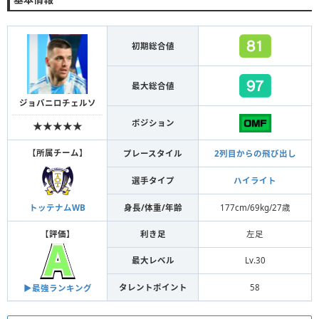
初期総合値
最大総合値
ジョバニロチェルソ
ポジション
★★★★★
【
所属チーム
】
プレースタイル
2列目からの飛び出し
選手タイプ
ハイライト
身長/体重/年齢
177cm/69kg/27歳
トッテナムWB
【
評価
】
利き足
左足
最大レベル
Lv.30
タレントポイント
58
▶︎最強ランキング