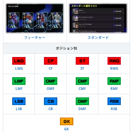
フィーチャー
スタンダード
ポジション別
LWG
CF
ST
RWG
LMF
OMF
CMF
RMF
LSB
CB
DMF
RSB
GK