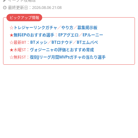
イーフト攻略班
最終更新日：2026.08.06 21:08
ピックアップ情報
☆
トレジャーリンクガチャ
／
やり方
／
募集掲示板
★
無料EPのおすすめ選手
：
EPアグエロ
／
EPルーニー
☆最新BT：
BTメッシ
／
BTロナウド
／
BTエムバペ
★木曜ST：
ヴォジーニャの評価とおすすめ育成
☆無料ST：
復刻Jリーグ月間MVPsガチャの当たり選手