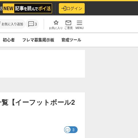
活
ログイン
3
お気に入り追加
ご意見
MENU
お気に入り
初心者
フレマ募集掲示板
育成ツール
覧【イーフットボール2
3