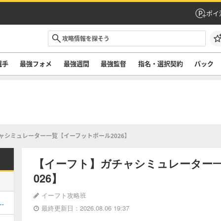
ポイ
選手
最強フォメ
最強週間
最強監督
指名・選択契約
パック
ャシミュレーター一覧【イーフットボール2026】
【イーフト】ガチャシミュレーター一
026】
イーフト攻略班
ルのおすすめ選択(当たり)選手ランキングと引き方
最終更新日：2026.08.06 19:37