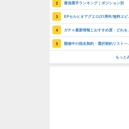
最強選手ランキング｜ポジション別
2
EPセルヒオアグエロ(3
3
ガチャ最新情報と
4
開催中の指名契約・選
5
もっと