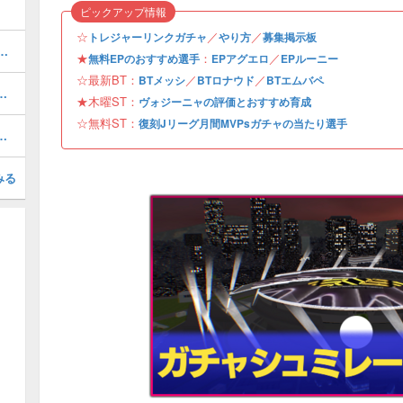
ピックアップ情報
☆
／
／
トレジャーリンクガチャ
やり方
募集掲示板
1周年/無料エピック)の評価とおすすめ育成・スキル追加
★
：
／
無料EPのおすすめ選手
EPアグエロ
EPルーニー
☆最新BT：
／
／
BTメッシ
BTロナウド
BTエムバペ
おすすめ度・どれを引くべき？
★木曜ST：
ヴォジーニャの評価とおすすめ育成
☆無料ST：
復刻Jリーグ月間MVPsガチャの当たり選手
択契約リスト一覧とおすすめ獲得選手
みる