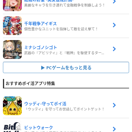
美麗なキャラを引き連れて金融戦争を制覇しよう！
千年戦争アイギス
個性豊かなユニットを指揮して敵を迎え撃て！
ミナシゴノシゴト
武器の『アビリティ』と『戦神』を駆使するターン制コマンドバトルRPG！
PCゲームをもっと見る
おすすめポイ活アプリ特集
ウッディ‐守ってポイ活
「ウッディ」を守ってお世話してポイントゲット！
ビットウォーク