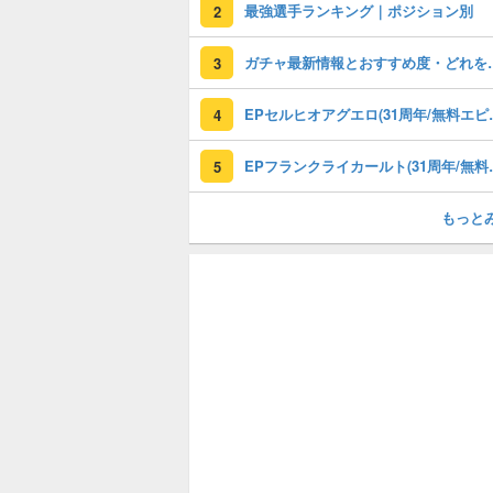
最強選手ランキング｜ポジション別
2
ガチャ最新情報と
3
EPセルヒオアグエロ(3
4
EPフランクライカールト
5
もっと