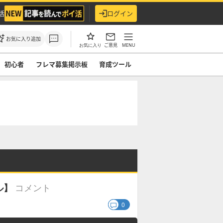
活
ログイン
お気に入り追加
ご意見
MENU
お気に入り
初心者
フレマ募集掲示板
育成ツール
コメント
ル】
0