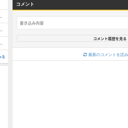
コメント
おすすめ度・どれを引くべき？
1周年/無料エピック)の評価とおすすめ育成・スキル追加
コメント履歴を見る
(31周年/無料エピック)の評価とおすすめ育成・スキル追加
最新のコメントを読
みる