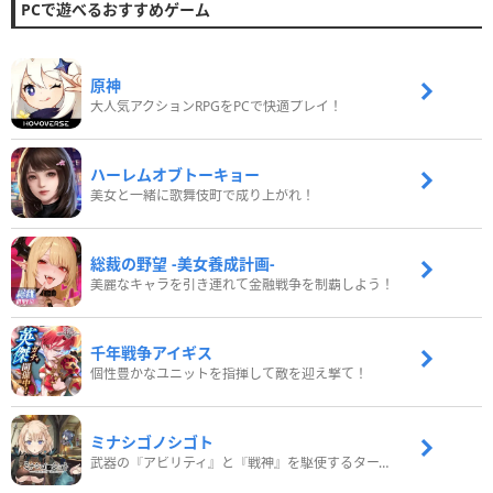
PCで遊べるおすすめゲーム
原神
大人気アクションRPGをPCで快適プレイ！
ハーレムオブトーキョー
美女と一緒に歌舞伎町で成り上がれ！
総裁の野望 -美女養成計画-
美麗なキャラを引き連れて金融戦争を制覇しよう！
千年戦争アイギス
個性豊かなユニットを指揮して敵を迎え撃て！
ミナシゴノシゴト
武器の『アビリティ』と『戦神』を駆使するターン制コマンドバトルRPG！