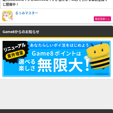
じ開催中！
るぅみマスター
事前登録くじ
Game8からのお知らせ