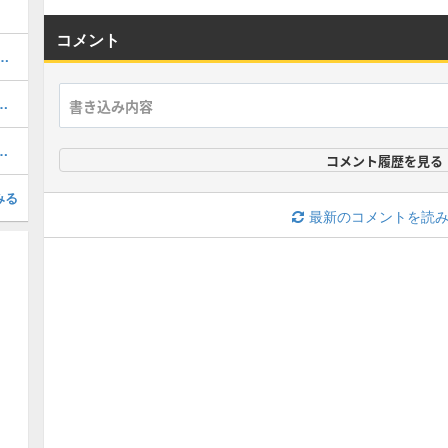
コメント
1周年/無料エピック)の評価とおすすめ育成・スキル追加
おすすめ度・どれを引くべき？
択契約リスト一覧とおすすめ獲得選手
コメント履歴を見る
みる
最新のコメントを読