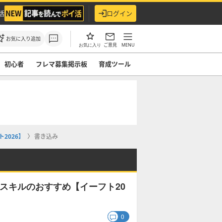
活
ログイン
お気に入り追加
ご意見
MENU
お気に入り
初心者
フレマ募集掲示板
育成ツール
2026】
書き込み
追加スキルのおすすめ【イーフト20
0