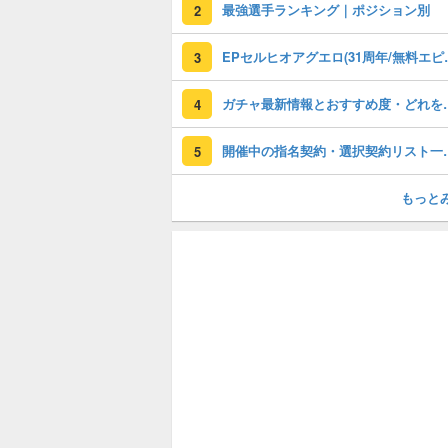
最強選手ランキング｜ポジション別
2
EPセルヒオアグエロ(3
3
ガチャ最新情報と
4
開催中の指名契約・選
5
もっと