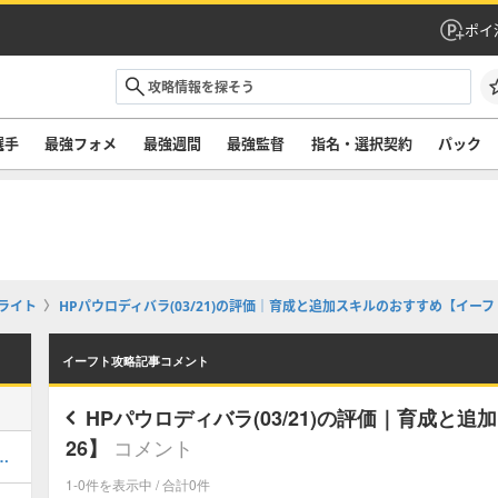
ポイ
選手
最強フォメ
最強週間
最強監督
指名・選択契約
パック
ライト
HPパウロディバラ(03/21)の評価｜育成と追加スキルのおすすめ【イーフト
イーフト攻略記事コメント
HPパウロディバラ(03/21)の評価｜育成と
コメント
26】
ルのおすすめ選択(当たり)選手ランキングと引き方
1-0件を表示中 / 合計0件