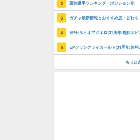
最強選手ランキング｜ポジション別
2
ガチャ最新情報と
3
EPセルヒオアグエロ(3
4
EPフランクライカールト
5
もっと