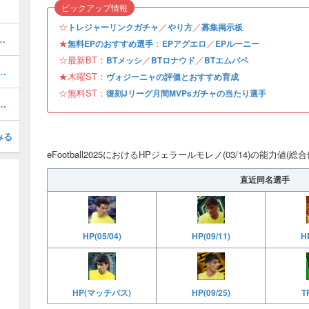
ピックアップ情報
☆
／
／
トレジャーリンクガチャ
やり方
募集掲示板
おすすめ度・どれを引くべき？
★
：
／
無料EPのおすすめ選手
EPアグエロ
EPルーニー
☆最新BT：
／
／
BTメッシ
BTロナウド
BTエムバペ
1周年/無料エピック)の評価とおすすめ育成・スキル追加
★木曜ST：
ヴォジーニャの評価とおすすめ育成
☆無料ST：
復刻Jリーグ月間MVPsガチャの当たり選手
(31周年/無料エピック)の評価とおすすめ育成・スキル追加
みる
eFootball2025におけるHPジェラールモレノ(03/14)の能力値(
直近同名選手
HP
HP(05/04)
HP(09/11)
HP(マッチパス)
T
HP(09/25)