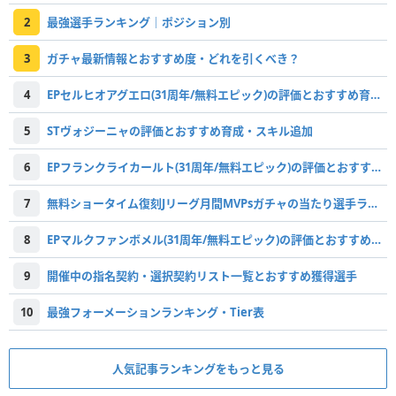
2
最強選手ランキング｜ポジション別
3
ガチャ最新情報とおすすめ度・どれを引くべき？
4
EPセルヒオアグエロ(31周年/無料エピック)の評価とおすすめ育成・スキル追加
5
STヴォジーニャの評価とおすすめ育成・スキル追加
6
EPフランクライカールト(31周年/無料エピック)の評価とおすすめ育成・スキル追加
7
無料ショータイム復刻Jリーグ月間MVPsガチャの当たり選手ランキング
8
EPマルクファンボメル(31周年/無料エピック)の評価とおすすめ育成・スキル追加
9
開催中の指名契約・選択契約リスト一覧とおすすめ獲得選手
10
最強フォーメーションランキング・Tier表
人気記事ランキングをもっと見る