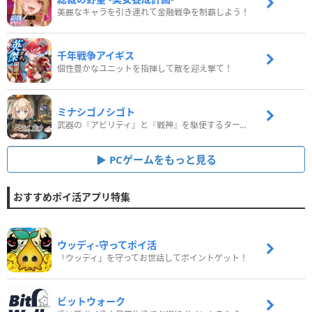
美麗なキャラを引き連れて金融戦争を制覇しよう！
千年戦争アイギス
個性豊かなユニットを指揮して敵を迎え撃て！
ミナシゴノシゴト
武器の『アビリティ』と『戦神』を駆使するターン制コマンドバトルRPG！
PCゲームをもっと見る
おすすめポイ活アプリ特集
ウッディ‐守ってポイ活
「ウッディ」を守ってお世話してポイントゲット！
ビットウォーク