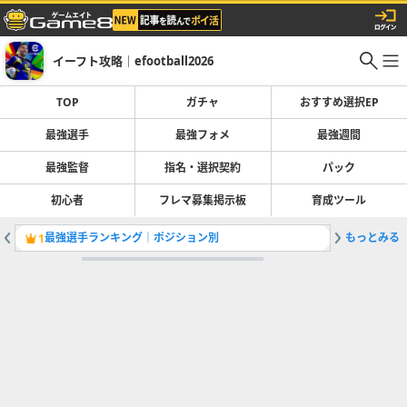
イーフト攻略｜efootball2026
TOP
ガチャ
おすすめ選択EP
最強選手
最強フォメ
最強週間
最強監督
指名・選択契約
パック
初心者
フレマ募集掲示板
育成ツール
最強選手ランキング｜ポジション別
もっとみる
1
2