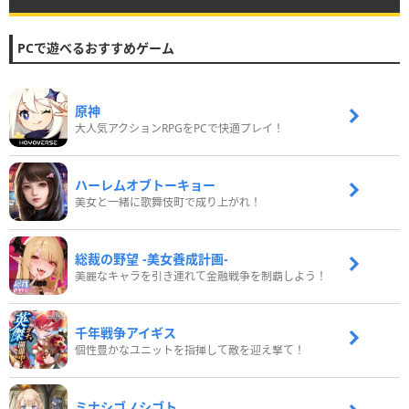
PCで遊べるおすすめゲーム
原神
大人気アクションRPGをPCで快適プレイ！
ハーレムオブトーキョー
美女と一緒に歌舞伎町で成り上がれ！
総裁の野望 -美女養成計画-
美麗なキャラを引き連れて金融戦争を制覇しよう！
千年戦争アイギス
個性豊かなユニットを指揮して敵を迎え撃て！
ミナシゴノシゴト