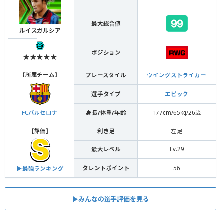
最大総合値
ルイスガルシア
ポジション
★★★★★
【
所属チーム
】
プレースタイル
ウイングストライカー
選手タイプ
エピック
身長/体重/年齢
177cm/65kg/26歳
FCバルセロナ
【
評価
】
利き足
左足
最大レベル
Lv.29
タレントポイント
56
▶︎最強ランキング
▶︎みんなの選手評価を見る