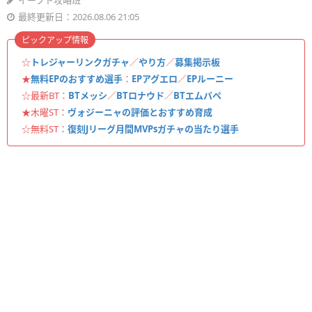
イーフト攻略班
最終更新日：2026.08.06 21:05
ピックアップ情報
☆
トレジャーリンクガチャ
／
やり方
／
募集掲示板
★
無料EPのおすすめ選手
：
EPアグエロ
／
EPルーニー
☆最新BT：
BTメッシ
／
BTロナウド
／
BTエムバペ
★木曜ST：
ヴォジーニャの評価とおすすめ育成
☆無料ST：
復刻Jリーグ月間MVPsガチャの当たり選手