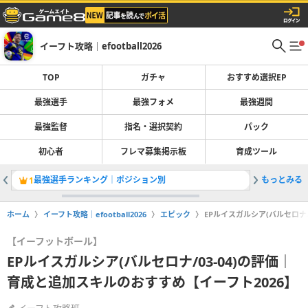
イーフト攻略｜efootball2026
TOP
ガチャ
おすすめ選択EP
最強選手
最強フォメ
最強週間
最強監督
指名・選択契約
パック
初心者
フレマ募集掲示板
育成ツール
最強選手ランキング｜ポジション別
もっとみる
1
2
ホーム
イーフト攻略｜efootball2026
エピック
EPルイスガルシア(バルセロナ/
【イーフットボール】
EPルイスガルシア(バルセロナ/03-04)の評価｜
育成と追加スキルのおすすめ【イーフト2026】