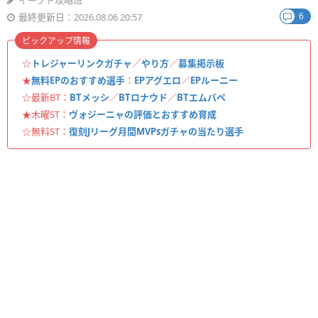
イーフト攻略班
6
最終更新日：2026.08.06 20:57
ピックアップ情報
☆
トレジャーリンクガチャ
／
やり方
／
募集掲示板
★
無料EPのおすすめ選手
：
EPアグエロ
／
EPルーニー
☆最新BT：
BTメッシ
／
BTロナウド
／
BTエムバペ
★木曜ST：
ヴォジーニャの評価とおすすめ育成
☆無料ST：
復刻Jリーグ月間MVPsガチャの当たり選手