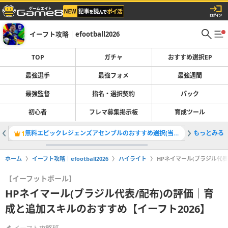
イーフト攻略｜efootball2026
TOP
ガチャ
おすすめ選択EP
最強選手
最強フォメ
最強週間
最強監督
指名・選択契約
パック
初心者
フレマ募集掲示板
育成ツール
無料エピックレジェンズアセンブルのおすすめ選択(当たり)選手ランキングと引き方
もっとみる
最強選手
1
2
ホーム
イーフト攻略｜efootball2026
ハイライト
HPネイマール(ブラジル代表
【イーフットボール】
HPネイマール(ブラジル代表/配布)の評価｜育
成と追加スキルのおすすめ【イーフト2026】