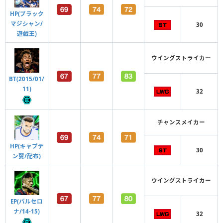
HP(ブラック
マジシャン/
30
遊戯王)
ウイングストライカー
BT(2015/01/
11)
32
チャンスメイカー
HP(キャプテ
30
ン翼/配布)
ウイングストライカー
EP(バルセロ
ナ/14-15)
32