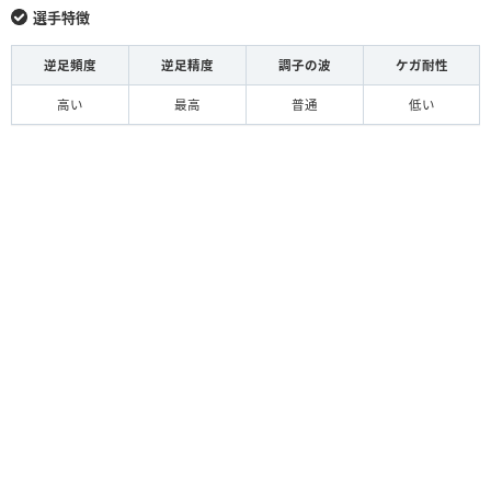
選手特徴
逆足頻度
逆足精度
調子の波
ケガ耐性
高い
最高
普通
低い