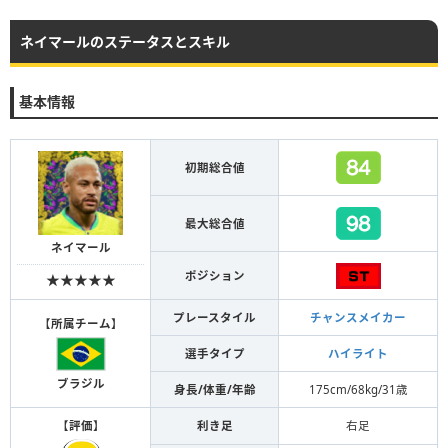
ネイマールのステータスとスキル
基本情報
初期総合値
最大総合値
ネイマール
ポジション
★★★★★
プレースタイル
チャンスメイカー
【
所属チーム
】
選手タイプ
ハイライト
ブラジル
身長/体重/年齢
175cm/68kg/31歳
【
評価
】
利き足
右足