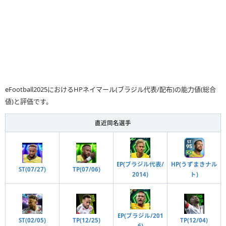
eFootball2025におけるHPネイマール(ブラジル代表/配布)の能力値(総合
値)と評価です。
直近同名選手
EP(ブラジル代表/
HP(うずまきナル
ST(07/27)
TP(07/06)
2014)
ト)
EP(ブラジル/201
ST(02/05)
TP(12/25)
TP(12/04)
6)