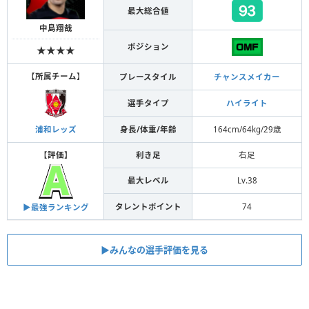
最大総合値
中島翔哉
ポジション
★★★★
【
所属チーム
】
プレースタイル
チャンスメイカー
選手タイプ
ハイライト
身長/体重/年齢
164cm/64kg/29歳
浦和レッズ
【
評価
】
利き足
右足
最大レベル
Lv.38
タレントポイント
74
▶︎最強ランキング
▶︎みんなの選手評価を見る