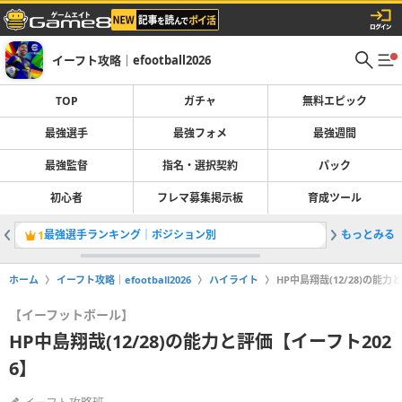
イーフト攻略｜efootball2026
TOP
ガチャ
無料エピック
最強選手
最強フォメ
最強週間
最強監督
指名・選択契約
パック
初心者
フレマ募集掲示板
育成ツール
最強選手ランキング｜ポジション別
もっとみる
ガチャ最
1
2
ホーム
イーフト攻略｜efootball2026
ハイライト
HP中島翔哉(12/28)の能力
【イーフットボール】
HP中島翔哉(12/28)の能力と評価【イーフト202
6】