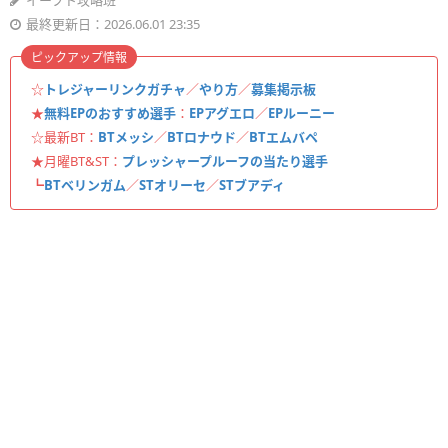
イーフト攻略班
最終更新日：2026.06.01 23:35
ピックアップ情報
☆
トレジャーリンクガチャ
／
やり方
／
募集掲示板
★
無料EPのおすすめ選手
：
EPアグエロ
／
EPルーニー
☆最新BT：
BTメッシ
／
BTロナウド
／
BTエムバペ
★月曜BT&ST：
プレッシャープルーフの当たり選手
┗
BTベリンガム
／
STオリーセ
／
STブアディ