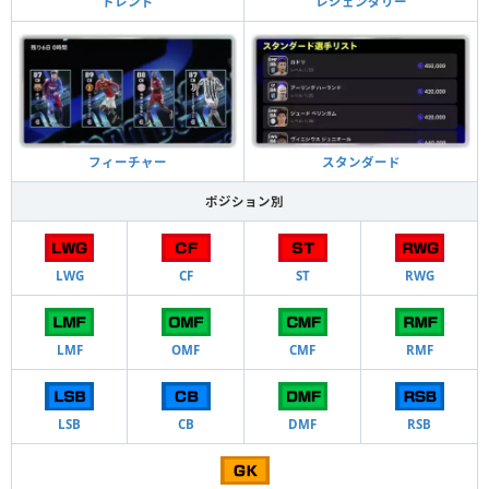
トレンド
レジェンダリー
フィーチャー
スタンダード
ポジション別
LWG
CF
ST
RWG
LMF
OMF
CMF
RMF
LSB
CB
DMF
RSB