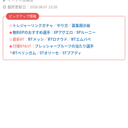
イーフト攻略班
最終更新日：2026.06.01 23:28
ピックアップ情報
☆
トレジャーリンクガチャ
／
やり方
／
募集掲示板
★
無料EPのおすすめ選手
：
EPアグエロ
／
EPルーニー
☆最新BT：
BTメッシ
／
BTロナウド
／
BTエムバペ
★月曜BT&ST：
プレッシャープルーフの当たり選手
┗
BTベリンガム
／
STオリーセ
／
STブアディ