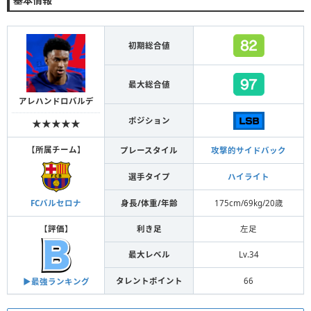
初期総合値
最大総合値
アレハンドロバルデ
ポジション
★★★★★
【
所属チーム
】
プレースタイル
攻撃的サイドバック
選手タイプ
ハイライト
身長/体重/年齢
175cm/69kg/20歳
FCバルセロナ
【
評価
】
利き足
左足
最大レベル
Lv.34
タレントポイント
66
▶︎最強ランキング