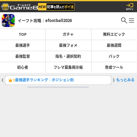
イーフト攻略｜efootball2026
TOP
ガチャ
無料エピック
最強選手
最強フォメ
最強週間
最強監督
指名・選択契約
パック
初心者
フレマ募集掲示板
育成ツール
最強選手ランキング｜ポジション別
もっとみる
ガチャ最
1
2