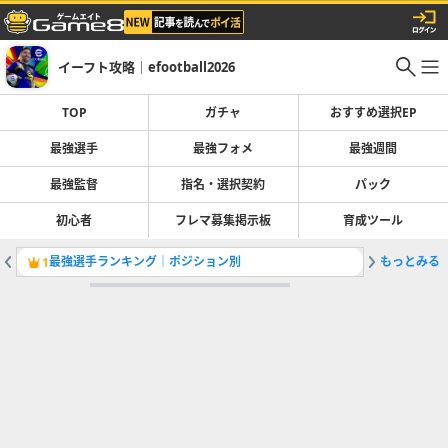
イーフト攻略｜efootball2026
TOP
ガチャ
おすすめ選択EP
最強選手
最強フォメ
最強週間
最強監督
指名・選択契約
パック
初心者
フレマ募集掲示板
育成ツール
最強選手ランキング｜ポジション別
もっとみる
1
2