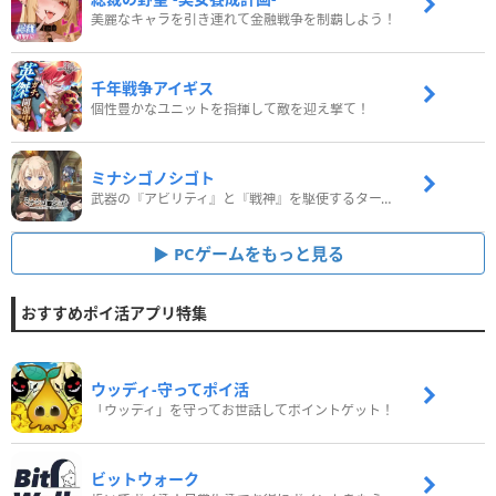
美麗なキャラを引き連れて金融戦争を制覇しよう！
千年戦争アイギス
個性豊かなユニットを指揮して敵を迎え撃て！
ミナシゴノシゴト
武器の『アビリティ』と『戦神』を駆使するターン制コマンドバトルRPG！
PCゲームをもっと見る
おすすめポイ活アプリ特集
ウッディ‐守ってポイ活
「ウッディ」を守ってお世話してポイントゲット！
ビットウォーク