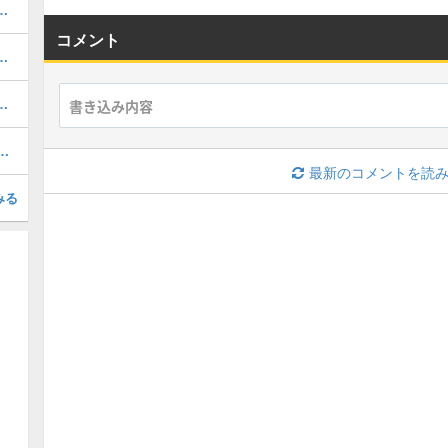
・メンテナンスはいつまで？
コメント
おすすめ度・どれを引くべき？
ルのおすすめ選択(当たり)選手ランキングと引き方
1周年/無料エピック)の評価とおすすめ育成・スキル追加
最新のコメントを読
みる