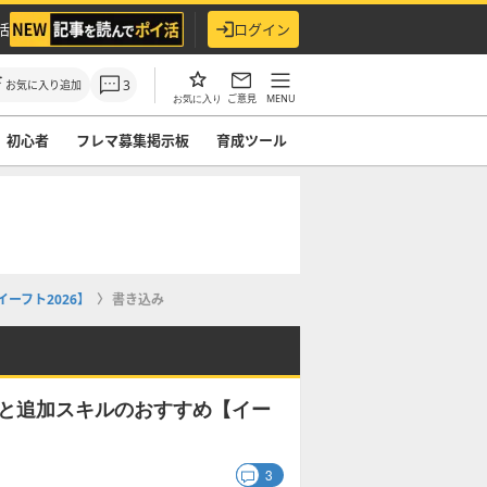
活
ログイン
3
お気に入り追加
ご意見
MENU
お気に入り
初心者
フレマ募集掲示板
育成ツール
ーフト2026】
書き込み
育成と追加スキルのおすすめ【イー
3