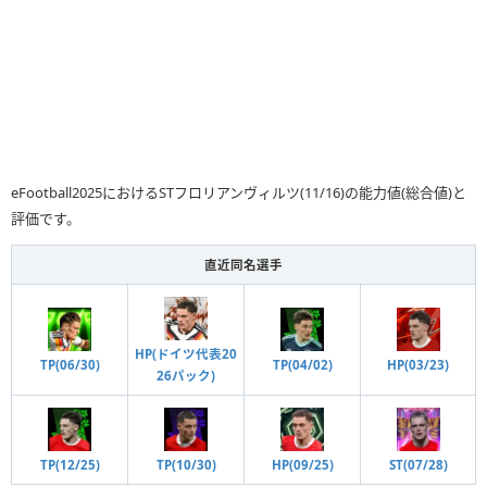
eFootball2025におけるSTフロリアンヴィルツ(11/16)の能力値(総合値)と
評価です。
直近同名選手
HP(ドイツ代表20
TP(06/30)
TP(04/02)
HP(03/23)
26パック)
ST(07/28)
TP(12/25)
TP(10/30)
HP(09/25)