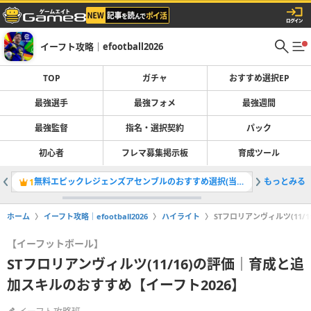
イーフト攻略｜efootball2026
TOP
ガチャ
おすすめ選択EP
最強選手
最強フォメ
最強週間
最強監督
指名・選択契約
パック
初心者
フレマ募集掲示板
育成ツール
無料エピックレジェンズアセンブルのおすすめ選択(当たり)選手ランキングと引き方
もっとみる
最強選手
1
2
ホーム
イーフト攻略｜efootball2026
ハイライト
STフロリアンヴィルツ(11
【イーフットボール】
STフロリアンヴィルツ(11/16)の評価｜育成と追
加スキルのおすすめ【イーフト2026】