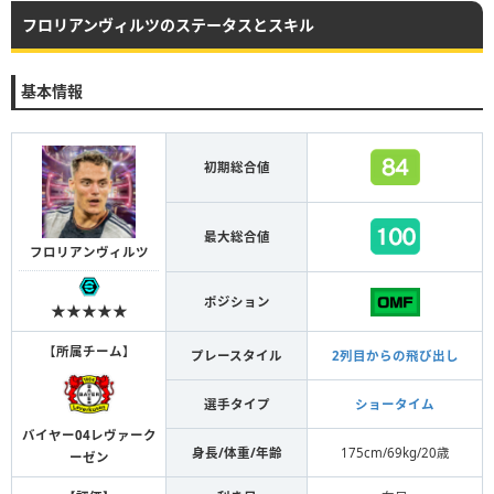
フロリアンヴィルツのステータスとスキル
基本情報
初期総合値
最大総合値
フロリアンヴィルツ
ポジション
★★★★★
【
所属チーム
】
プレースタイル
2列目からの飛び出し
選手タイプ
ショータイム
バイヤー04レヴァーク
身長/体重/年齢
175cm/69kg/20歳
ーゼン