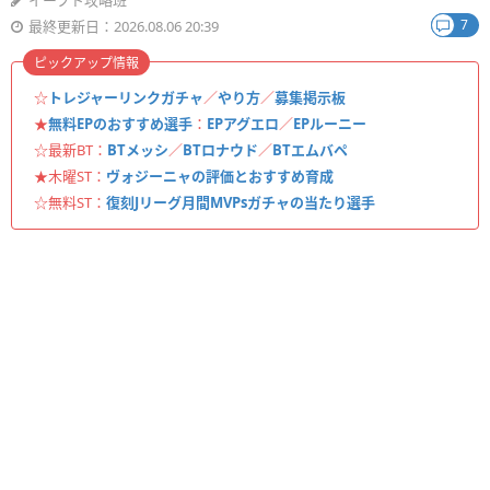
イーフト攻略班
7
最終更新日：2026.08.06 20:39
ピックアップ情報
☆
トレジャーリンクガチャ
／
やり方
／
募集掲示板
★
無料EPのおすすめ選手
：
EPアグエロ
／
EPルーニー
☆最新BT：
BTメッシ
／
BTロナウド
／
BTエムバペ
★木曜ST：
ヴォジーニャの評価とおすすめ育成
☆無料ST：
復刻Jリーグ月間MVPsガチャの当たり選手