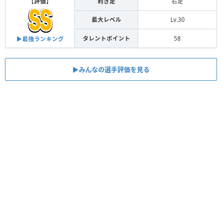
【
評価
】
利き足
右足
最大レベル
Lv.30
タレントポイント
58
▶︎最強ランキング
▶︎みんなの選手評価を見る