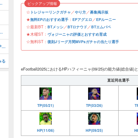
おすすめ度・どれを引くべき？
ピックアップ情報
☆
／
／
トレジャーリンクガチャ
やり方
募集掲示板
★
：
／
無料EPのおすすめ選手
EPアグエロ
EPルーニー
☆最新BT：
／
／
BTメッシ
BTロナウド
BTエムバペ
1周年/無料エピック)の評価とおすすめ育成・スキル追加
★木曜ST：
ヴォジーニャの評価とおすすめ育成
☆無料ST：
復刻Jリーグ月間MVPsガチャの当たり選手
無料ショータイム復刻Jリーグ月間MVPsガチャの当たり選手ランキング
みる
eFootball2025におけるHPハフィーニャ(09/25)の能力値(総合値
直近同名選手
TP(05/21)
TP(03/26)
T
HP
HP(11/06)
HP(09/25)