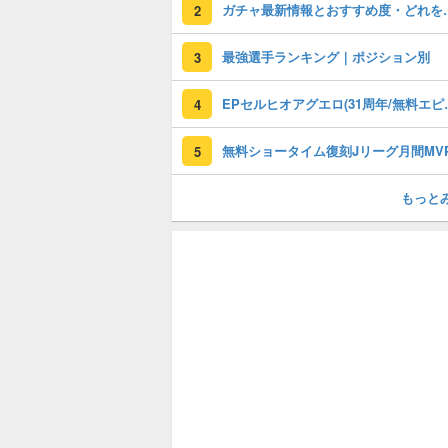
ガチャ最新情報と
2
最強選手ランキング｜ポジション別
3
EPセルヒオアグエロ(3
4
5
もっと