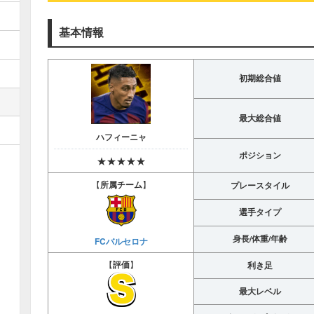
基本情報
初期総合値
最大総合値
ハフィーニャ
ポジション
★★★★★
【
所属チーム
】
プレースタイル
選手タイプ
身長/体重/年齢
FCバルセロナ
【
評価
】
利き足
最大レベル