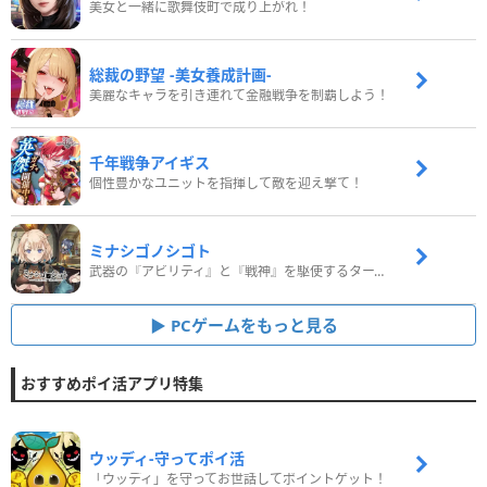
美女と一緒に歌舞伎町で成り上がれ！
総裁の野望 -美女養成計画-
美麗なキャラを引き連れて金融戦争を制覇しよう！
千年戦争アイギス
個性豊かなユニットを指揮して敵を迎え撃て！
ミナシゴノシゴト
武器の『アビリティ』と『戦神』を駆使するターン制コマンドバトルRPG！
PCゲームをもっと見る
おすすめポイ活アプリ特集
ウッディ‐守ってポイ活
「ウッディ」を守ってお世話してポイントゲット！