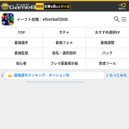
イーフト攻略｜efootball2026
TOP
ガチャ
おすすめ選択EP
最強選手
最強フォメ
最強週間
最強監督
指名・選択契約
パック
初心者
フレマ募集掲示板
育成ツール
最強選手ランキング｜ポジション別
もっとみる
1
2