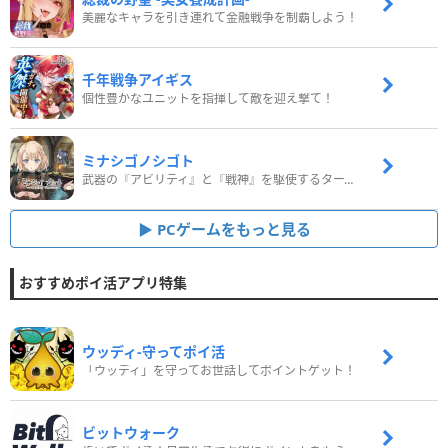
美麗なキャラを引き連れて金融戦争を制覇しよう！
千年戦争アイギス
個性豊かなユニットを指揮して敵を迎え撃て！
ミナシゴノシゴト
武器の『アビリティ』と『戦神』を駆使するターン制コマンドバトルRPG！
PCゲームをもっと見る
おすすめポイ活アプリ特集
ウッディ‐守ってポイ活
「ウッディ」を守ってお世話してポイントゲット！
ビットウォーク