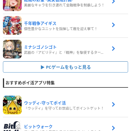
美麗なキャラを引き連れて金融戦争を制覇しよう！
千年戦争アイギス
個性豊かなユニットを指揮して敵を迎え撃て！
ミナシゴノシゴト
武器の『アビリティ』と『戦神』を駆使するターン制コマンドバトルRPG！
PCゲームをもっと見る
おすすめポイ活アプリ特集
ウッディ‐守ってポイ活
「ウッディ」を守ってお世話してポイントゲット！
ビットウォーク