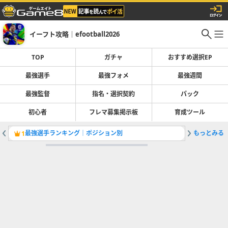
イーフト攻略｜efootball2026
TOP
ガチャ
おすすめ選択EP
最強選手
最強フォメ
最強週間
最強監督
指名・選択契約
パック
初心者
フレマ募集掲示板
育成ツール
最強選手ランキング｜ポジション別
もっとみる
1
2