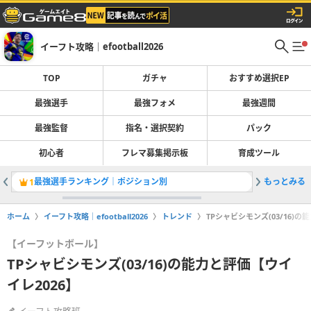
イーフト攻略｜efootball2026
TOP
ガチャ
おすすめ選択EP
最強選手
最強フォメ
最強週間
最強監督
指名・選択契約
パック
初心者
フレマ募集掲示板
育成ツール
最強選手ランキング｜ポジション別
もっとみる
1
2
ホーム
イーフト攻略｜efootball2026
トレンド
TPシャビシモンズ(03/16)の
【イーフットボール】
TPシャビシモンズ(03/16)の能力と評価【ウイ
イレ2026】