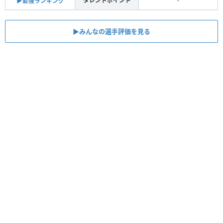
タレントポイント
-
▶︎最強ランキング
▶︎みんなの選手評価を見る