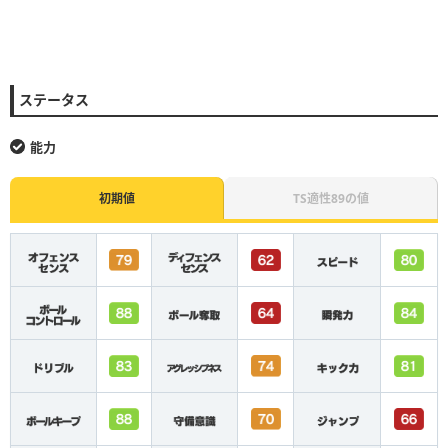
ステータス
能力
初期値
TS適性89の値