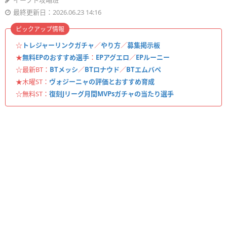
イーフト攻略班
最終更新日：2026.06.23 14:16
ピックアップ情報
☆
トレジャーリンクガチャ
／
やり方
／
募集掲示板
★
無料EPのおすすめ選手
：
EPアグエロ
／
EPルーニー
☆最新BT：
BTメッシ
／
BTロナウド
／
BTエムバペ
★木曜ST：
ヴォジーニャの評価とおすすめ育成
☆無料ST：
復刻Jリーグ月間MVPsガチャの当たり選手