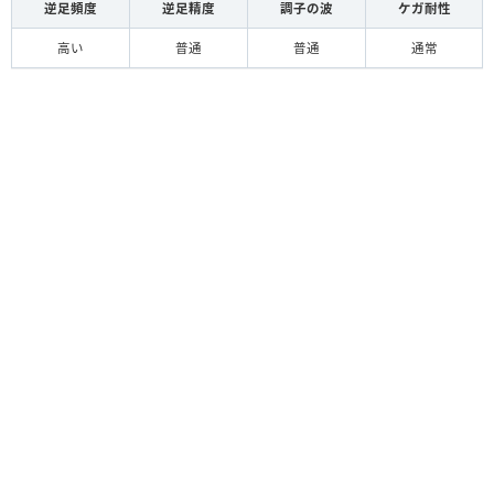
逆足頻度
逆足精度
調子の波
ケガ耐性
高い
普通
普通
通常