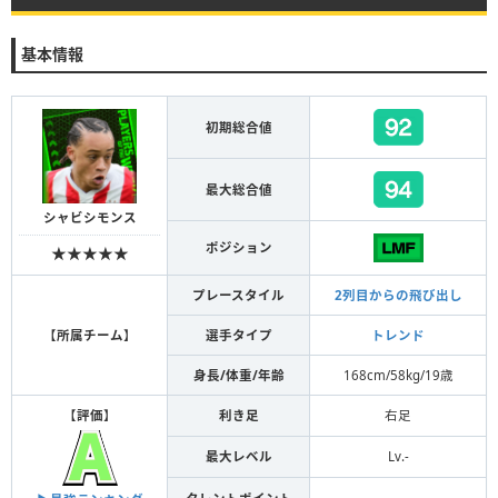
基本情報
初期総合値
最大総合値
シャビシモンス
ポジション
★★★★★
プレースタイル
2列目からの飛び出し
【
所属チーム
】
選手タイプ
トレンド
身長/体重/年齢
168cm/58kg/19歳
【
評価
】
利き足
右足
最大レベル
Lv.-