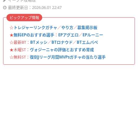
イーフト攻略班
最終更新日：2026.06.01 22:47
ピックアップ情報
☆
トレジャーリンクガチャ
／
やり方
／
募集掲示板
★
無料EPのおすすめ選手
：
EPアグエロ
／
EPルーニー
☆最新BT：
BTメッシ
／
BTロナウド
／
BTエムバペ
★木曜ST：
ヴォジーニャの評価とおすすめ育成
☆無料ST：
復刻Jリーグ月間MVPsガチャの当たり選手