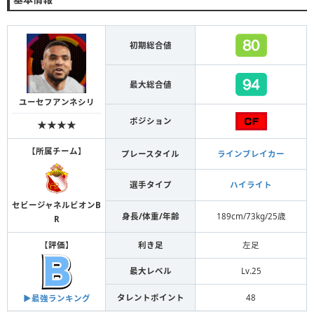
初期総合値
最大総合値
ユーセフアンネシリ
ポジション
★★★★
【
所属チーム
】
プレースタイル
ラインブレイカー
選手タイプ
ハイライト
セビージャネルビオンB
身長/体重/年齢
189cm/73kg/25歳
R
【
評価
】
利き足
左足
最大レベル
Lv.25
タレントポイント
48
▶︎最強ランキング