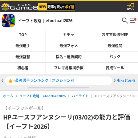
イーフト攻略｜efootball2026
TOP
ガチャ
おすすめ選択EP
最強選手
最強フォメ
最強週間
最強監督
指名・選択契約
パック
初心者
フレマ募集掲示板
育成ツール
最強選手ランキング｜ポジション別
もっとみる
1
2
ホーム
イーフト攻略｜efootball2026
ハイライト
HPユースフアンヌシーリ(03
【イーフットボール】
HPユースフアンヌシーリ(03/02)の能力と評価
【イーフト2026】