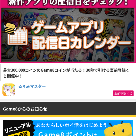
最大300,000コインのGame8コインが当たる！30秒で引ける事前登録く
じ開催中！
るぅみマスター
事前登録くじ
Game8からのお知らせ