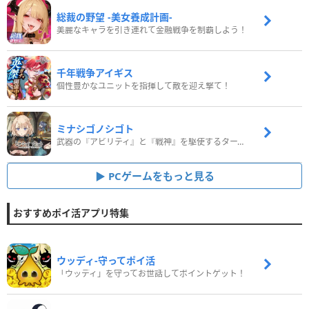
総裁の野望 -美女養成計画-
美麗なキャラを引き連れて金融戦争を制覇しよう！
千年戦争アイギス
個性豊かなユニットを指揮して敵を迎え撃て！
ミナシゴノシゴト
武器の『アビリティ』と『戦神』を駆使するターン制コマンドバトルRPG！
PCゲームをもっと見る
おすすめポイ活アプリ特集
ウッディ‐守ってポイ活
「ウッディ」を守ってお世話してポイントゲット！