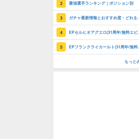
最強選手ランキング｜ポジション別
2
ガチャ最新情報と
3
EPセルヒオアグエロ(3
4
EPフランクライカールト
5
もっと