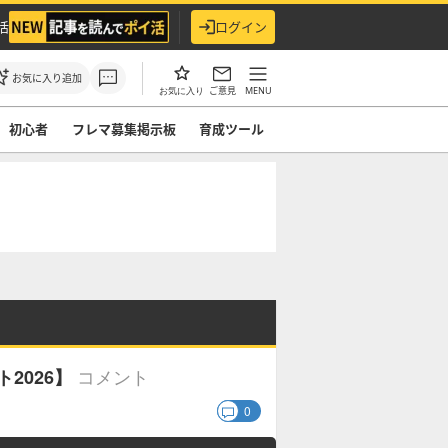
活
ログイン
お気に入り追加
ご意見
MENU
お気に入り
初心者
フレマ募集掲示板
育成ツール
コメント
ト2026】
0