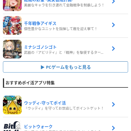
美麗なキャラを引き連れて金融戦争を制覇しよう！
千年戦争アイギス
個性豊かなユニットを指揮して敵を迎え撃て！
ミナシゴノシゴト
武器の『アビリティ』と『戦神』を駆使するターン制コマンドバトルRPG！
PCゲームをもっと見る
おすすめポイ活アプリ特集
ウッディ‐守ってポイ活
「ウッディ」を守ってお世話してポイントゲット！
ビットウォーク