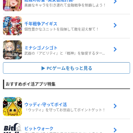
美麗なキャラを引き連れて金融戦争を制覇しよう！
千年戦争アイギス
個性豊かなユニットを指揮して敵を迎え撃て！
ミナシゴノシゴト
武器の『アビリティ』と『戦神』を駆使するターン制コマンドバトルRPG！
PCゲームをもっと見る
おすすめポイ活アプリ特集
ウッディ‐守ってポイ活
「ウッディ」を守ってお世話してポイントゲット！
ビットウォーク