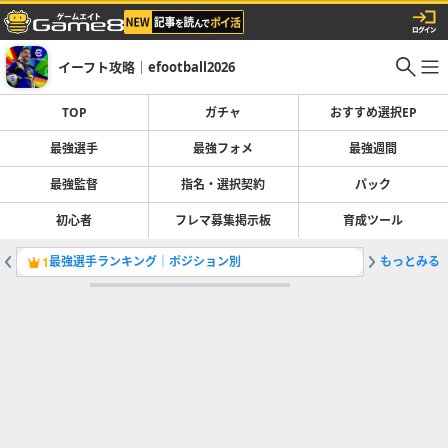
イーフト攻略｜efootball2026
TOP
ガチャ
おすすめ選択EP
最強選手
最強フォメ
最強週間
最強監督
指名・選択契約
パック
初心者
フレマ募集掲示板
育成ツール
最強選手ランキング｜ポジション別
もっとみる
1
2