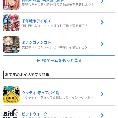
美麗なキャラを引き連れて金融戦争を制覇しよう！
千年戦争アイギス
個性豊かなユニットを指揮して敵を迎え撃て！
ミナシゴノシゴト
武器の『アビリティ』と『戦神』を駆使するターン制コマンドバトルRPG！
PCゲームをもっと見る
おすすめポイ活アプリ特集
ウッディ‐守ってポイ活
「ウッディ」を守ってお世話してポイントゲット！
ビットウォーク