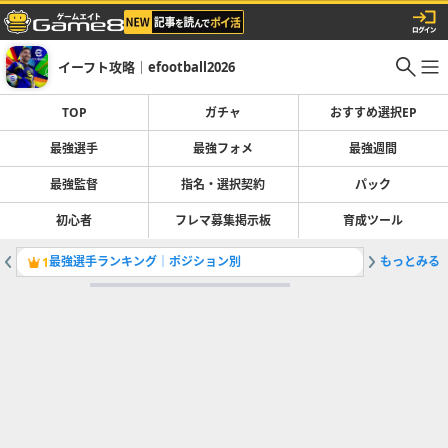
イーフト攻略｜efootball2026
TOP
ガチャ
おすすめ選択EP
最強選手
最強フォメ
最強週間
最強監督
指名・選択契約
パック
初心者
フレマ募集掲示板
育成ツール
最強選手ランキング｜ポジション別
もっとみる
1
2