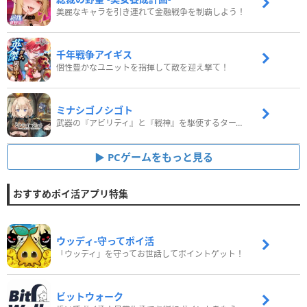
美麗なキャラを引き連れて金融戦争を制覇しよう！
千年戦争アイギス
個性豊かなユニットを指揮して敵を迎え撃て！
ミナシゴノシゴト
武器の『アビリティ』と『戦神』を駆使するターン制コマンドバトルRPG！
PCゲームをもっと見る
おすすめポイ活アプリ特集
ウッディ‐守ってポイ活
「ウッディ」を守ってお世話してポイントゲット！
ビットウォーク