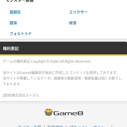
龍闘気
エリクサー
龍珠
紋章
フォルトゥナ
権利表記
ゲームの権利表記 Copylight © Rudel All Rights Reserved.
当サイトはGame8編集部が独自に作成したコンテンツを提供しております。
当サイトが掲載しているデータ、画像等の無断使用・無断転載は固くお断りし
ております。
[提供]株式会社ルーデル