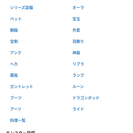
シリーズ装備
オーラ
ペット
宝玉
腕輪
外套
宝剣
羽飾り
アンク
神器
ヘカ
リブラ
薬瓶
ランプ
ガントレット
ルーン
ブーツ
ドラゴンポッド
アーツ
ライド
料理一覧
モンスター装備