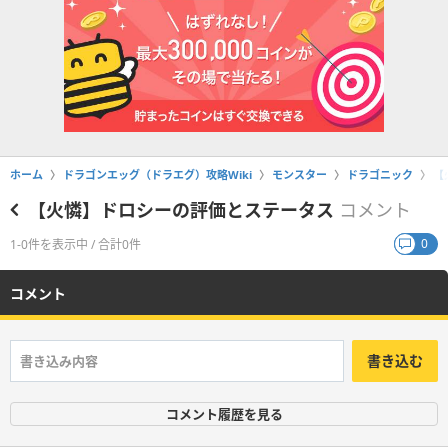
ホーム
ドラゴンエッグ（ドラエグ）攻略Wiki
モンスター
ドラゴニック
【
【火憐】ドロシーの評価とステータス
コメント
0
1-0件を表示中 / 合計0件
コメント
書き込む
コメント履歴を見る