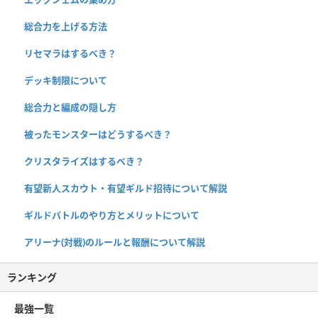
総合力を上げる方法
リセマラはするべき？
デッキ制限について
総合力と編成の隠し方
被ったモンスターはどうするべき？
クリスタライズはするべき？
有望新人スカウト・有望ギルド招待について解説
ギルドバトルのやり方とメリットについて
アリーナ(対戦)のルールと報酬について解説
ランキング
最強一覧