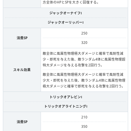
方全体のHPとSPを大きく回復する。
ジャックオーナイフⅠ
ジャックオーリッパーⅠ
250
消費SP
320
敵全体に風属性物理極大ダメージと確率で風耐性減
少・即死を与えた後、敵ランダム4体に風属性物理超
特大ダメージを与える攻撃を2回行う。
スキル効果
敵全体に風属性物理極大ダメージと確率で風耐性減
少大・即死を与えた後、敵ランダム4体に風属性物理
極大ダメージと確率で即死を与える攻撃を2回行う。
トリックオアレビンⅠ
トリックオアライトニングⅠ
210
消費SP
350