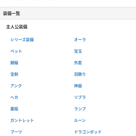
装備一覧
主人公装備
シリーズ装備
オーラ
ペット
宝玉
腕輪
外套
宝剣
羽飾り
アンク
神器
ヘカ
リブラ
薬瓶
ランプ
ガントレット
ルーン
ブーツ
ドラゴンポッド