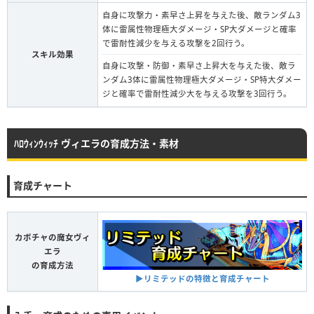
自身に攻撃力・素早さ上昇を与えた後、敵ランダム3
体に雷属性物理極大ダメージ・SP大ダメージと確率
で雷耐性減少を与える攻撃を2回行う。
スキル効果
自身に攻撃・防御・素早さ上昇大を与えた後、敵ラ
ンダム3体に雷属性物理極大ダメージ・SP特大ダメー
ジと確率で雷耐性減少大を与える攻撃を3回行う。
ﾊﾛｳｨﾝｳｨｯﾁ ヴィエラの育成方法・素材
育成チャート
カボチャの魔女ヴィ
エラ
の育成方法
▶リミテッドの特徴と育成チャート