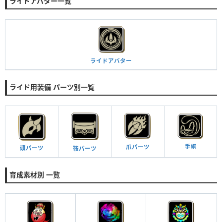
ライドアバター一覧
ライドアバター
ライド用装備 パーツ別一覧
手綱
爪パーツ
頭パーツ
鞍パーツ
育成素材別 一覧