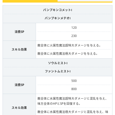
パンプキンコメットⅠ
パンプキンメテオⅠ
120
消費SP
230
敵全体に火属性魔法超特大ダメージを与える。
スキル効果
敵全体に火属性魔法極大ダメージを与える。
ソウルミストⅠ
ファントムミストⅠ
500
消費SP
800
敵全体に水属性魔法超特大ダメージと混乱を与え、
味方全体のHPとSPを回復する。
スキル効果
敵全体に水属性魔法極大ダメージと混乱を与え、味