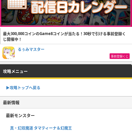
最大300,000コインのGame8コインが当たる！30秒で引ける事前登録く
じ開催中！
るぅみマスター
事前登録くじ
攻略メニュー
▶︎攻略トップへ戻る
最新情報
最新モンスター
真・幻双魔道 タマティーナ＆幻魔王