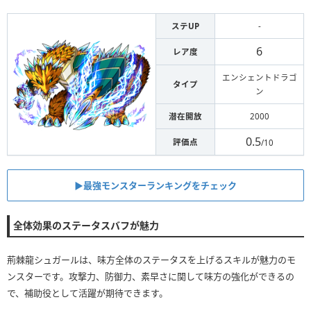
ステUP
-
6
レア度
エンシェントドラゴ
タイプ
ン
潜在開放
2000
0.5
評価点
/10
▶︎最強モンスターランキングをチェック
全体効果のステータスバフが魅力
荊棘龍シュガールは、味方全体のステータスを上げるスキルが魅力のモ
ンスターです。攻撃力、防御力、素早さに関して味方の強化ができるの
で、補助役として活躍が期待できます。