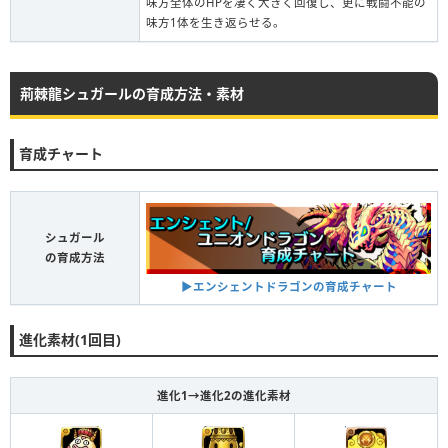
味方全体のHPを凄く大きく回復し、更に戦闘不能の
味方1体を生き返らせる。
荊棘龍シュガールの育成方法・素材
育成チャート
シュガール
の育成方法
▶エンシェントドラゴンの育成チャート
進化素材(1回目)
進化1→進化2の進化素材