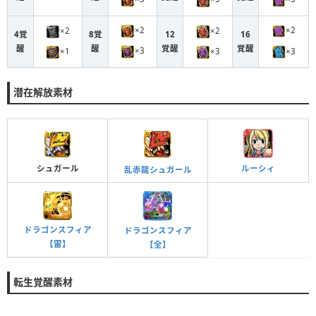
×2
×2
×2
×2
4覚
8覚
12
16
醒
醒
覚醒
覚醒
×3
×1
×3
×3
潜在解放素材
ルーシィ
シュガール
乱赤龍シュガール
ドラゴンスフィア
ドラゴンスフィア
【雷】
【全】
転生覚醒素材