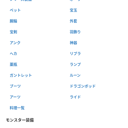
ペット
宝玉
腕輪
外套
宝剣
羽飾り
アンク
神器
ヘカ
リブラ
薬瓶
ランプ
ガントレット
ルーン
ブーツ
ドラゴンポッド
アーツ
ライド
料理一覧
モンスター装備