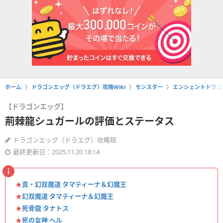
ホーム
ドラゴンエッグ（ドラエグ）攻略Wiki
モンスター
エンシェントドラゴ
【ドラゴンエッグ】
荊棘龍シュガールの評価とステータス
ドラゴンエッグ（ドラエグ）攻略班
最終更新日：2025.11.20 18:14
★
真・幻双魔道 タマティーナ＆幻魔王
★
幻双魔道 タマティーナ＆幻魔王
★
死骨龍 タナトス
★
死の女神 ヘル