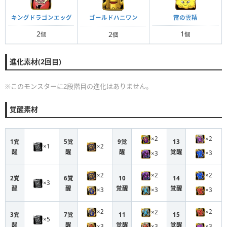
キングドラゴンエッグ
雷の雲精
ゴールドハニワン
2
1
2
個
個
個
進化素材(2回目)
※このモンスターに2段階目の進化はありません。
覚醒素材
×2
×2
1覚
5覚
9覚
13
×1
×2
醒
醒
醒
覚醒
×3
×3
×2
×2
×2
2覚
6覚
10
14
×3
醒
醒
覚醒
覚醒
×3
×3
×3
×2
×2
×2
3覚
7覚
11
15
×5
醒
醒
覚醒
覚醒
×3
×3
×3