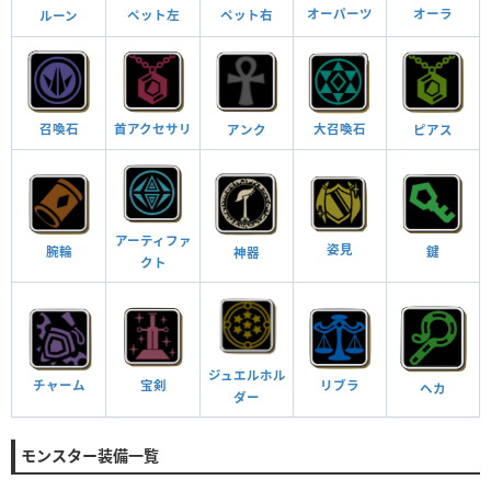
オーパーツ
オーラ
ペット左
ペット右
ルーン
首アクセサリ
召喚石
大召喚石
ピアス
アンク
アーティファ
姿見
鍵
腕輪
神器
クト
ジュエルホル
宝剣
リブラ
チャーム
ヘカ
ダー
モンスター装備一覧