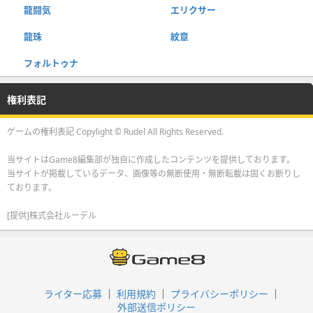
龍闘気
エリクサー
龍珠
紋章
フォルトゥナ
権利表記
ゲームの権利表記 Copylight © Rudel All Rights Reserved.
当サイトはGame8編集部が独自に作成したコンテンツを提供しております。
当サイトが掲載しているデータ、画像等の無断使用・無断転載は固くお断りし
ております。
[提供]株式会社ルーデル
ライター応募
利用規約
プライバシーポリシー
外部送信ポリシー