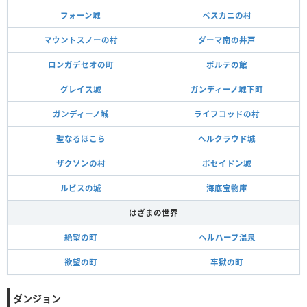
フォーン城
ペスカニの村
マウントスノーの村
ダーマ南の井戸
ロンガデセオの町
ポルテの館
グレイス城
ガンディーノ城下町
ガンディーノ城
ライフコッドの村
聖なるほこら
ヘルクラウド城
ザクソンの村
ポセイドン城
ルビスの城
海底宝物庫
はざまの世界
絶望の町
ヘルハーブ温泉
欲望の町
牢獄の町
ダンジョン