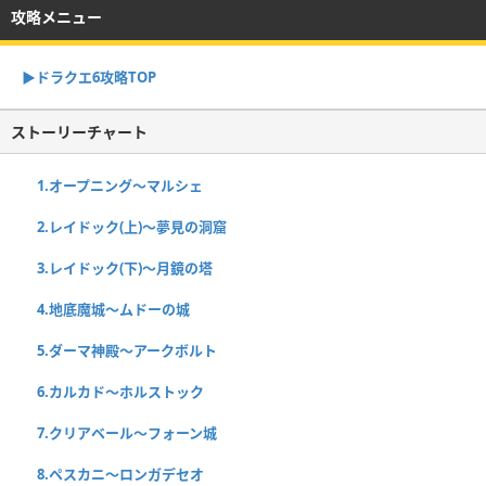
攻略メニュー
▶︎ドラクエ6攻略TOP
ストーリーチャート
1.オープニング〜マルシェ
2.レイドック(上)〜夢見の洞窟
3.レイドック(下)〜月鏡の塔
4.地底魔城〜ムドーの城
5.ダーマ神殿〜アークボルト
6.カルカド〜ホルストック
7.クリアベール〜フォーン城
8.ペスカニ〜ロンガデセオ