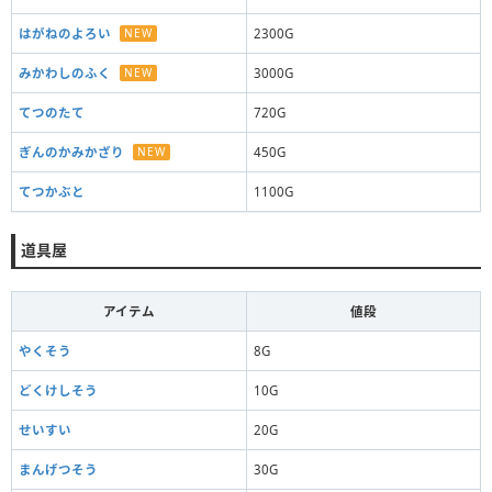
はがねのよろい
NEW
2300G
みかわしのふく
NEW
3000G
てつのたて
720G
ぎんのかみかざり
NEW
450G
てつかぶと
1100G
道具屋
アイテム
値段
やくそう
8G
どくけしそう
10G
せいすい
20G
まんげつそう
30G