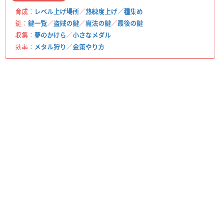
育成：
レベル上げ場所
／
熟練度上げ
／
種集め
鍵：
鍵一覧
／
盗賊の鍵
／
魔法の鍵
／
最後の鍵
収集：
夢のかけら
／
小さなメダル
効率：
メタル狩り
／
金策やり方