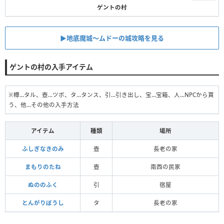
ゲントの村
▶︎地底魔城〜ムドーの城攻略を見る
ゲントの村の入手アイテム
※樽...タル、壺...ツボ、タ...タンス、引...引き出し、宝...宝箱、人...NPCから貰
う、他...その他の入手方法
アイテム
種類
場所
ふしぎなきのみ
壺
長老の家
まもりのたね
壺
南西の民家
ぬののふく
引
宿屋
とんがりぼうし
タ
長老の家