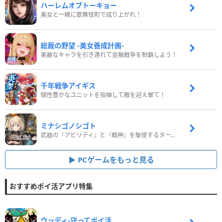
ハーレムオブトーキョー
美女と一緒に歌舞伎町で成り上がれ！
総裁の野望 -美女養成計画-
美麗なキャラを引き連れて金融戦争を制覇しよう！
千年戦争アイギス
個性豊かなユニットを指揮して敵を迎え撃て！
ミナシゴノシゴト
武器の『アビリティ』と『戦神』を駆使するターン制コマンドバトルRPG！
PCゲームをもっと見る
おすすめポイ活アプリ特集
ウッディ‐守ってポイ活