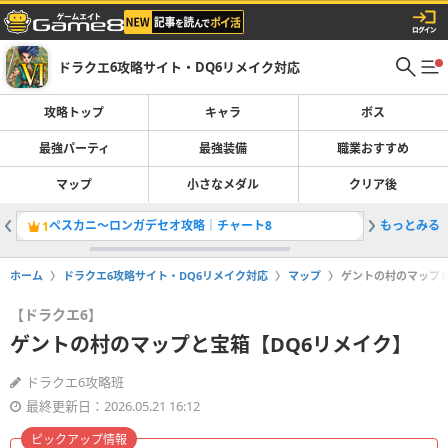
ドラクエ6攻略サイト・DQ6リメイク対応
攻略トップ
キャラ
ボス
最強パーティ
最強装備
職業おすすめ
マップ
小さなメダル
クリア後
ペスカニ〜ロンガデセオ攻略｜チャート8
もっとみる
マップ一
1
2
ホーム
ドラクエ6攻略サイト・DQ6リメイク対応
マップ
ゲントの村のマップと
【ドラクエ6】
ゲントの村のマップと宝箱【DQ6リメイク】
ドラクエ6攻略班
最終更新日：2026.05.21 16:12
ピックアップ情報