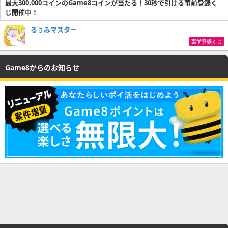
最大300,000コインのGame8コインが当たる！30秒で引ける事前登録く
じ開催中！
るぅみマスター
事前登録くじ
Game8からのお知らせ