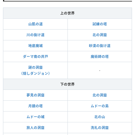
上の世界
山肌の道
試練の塔
川の抜け道
北の洞窟
地底魔城
砂漠の抜け道
ダーマ南の井戸
魔術師の塔
謎の洞窟
-
（隠しダンジョン）
下の世界
夢見の洞窟
北の洞窟
月鏡の塔
ムドーの島
ムドーの城
北の山
旅人の洞窟
洗礼の洞窟