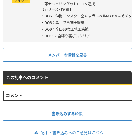
ライター
一部ナンバリングのトロコン達成
【シリーズ別実績】
・DQ5：仲間モンスター全キャラレベルMAX &はぐメタ
・DQ8：素手で竜神王撃破
・DQ9：全Lv99魔王地図踏破
・DQ11：全縛り裏ボスクリア
メンバーの情報を見る
この記事へのコメント
コメント
書き込みする(0件)
記事・書き込みへのご意見はこちら