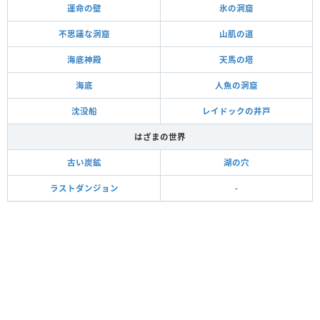
運命の壁
氷の洞窟
不思議な洞窟
山肌の道
海底神殿
天馬の塔
海底
人魚の洞窟
沈没船
レイドックの井戸
はざまの世界
古い炭鉱
湖の穴
ラストダンジョン
-