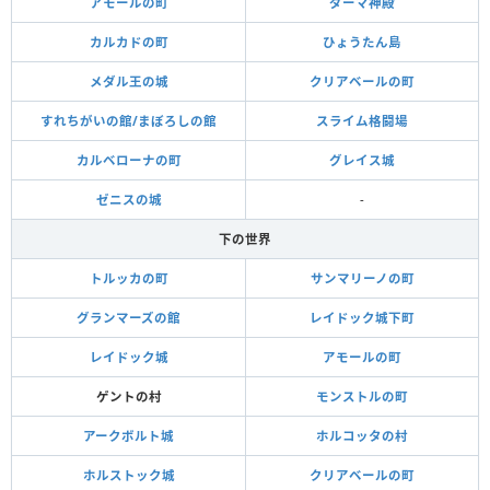
アモールの町
ダーマ神殿
カルカドの町
ひょうたん島
メダル王の城
クリアベールの町
すれちがいの館/まぼろしの館
スライム格闘場
カルベローナの町
グレイス城
ゼニスの城
-
下の世界
トルッカの町
サンマリーノの町
グランマーズの館
レイドック城下町
レイドック城
アモールの町
ゲントの村
モンストルの町
アークボルト城
ホルコッタの村
ホルストック城
クリアベールの町