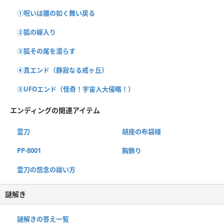
①呪いは雛の如く舞い戻る
②狐の嫁入り
③狐その尾を濡らす
④真エンド（静寂なる戒ヶ丘）
⑤UFOエンド（怪奇！宇宙人大侵略！）
エンディングの関連アイテム
霊刀
胡座の布袋様
PP-8001
胸飾り
霊刀の怨念の祓い方
謎解き
謎解きの答え一覧