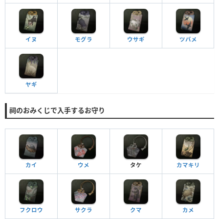
イヌ
モグラ
ウサギ
ツバメ
ヤギ
祠のおみくじで入手するお守り
カイ
ウメ
タケ
カマキリ
フクロウ
サクラ
クマ
カメ