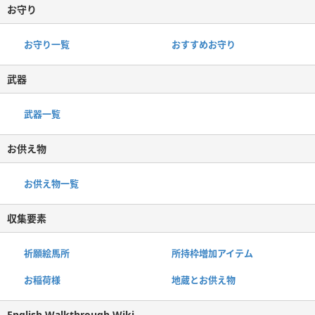
お守り
お守り一覧
おすすめお守り
武器
武器一覧
お供え物
お供え物一覧
収集要素
祈願絵馬所
所持枠増加アイテム
お稲荷様
地蔵とお供え物
English Walkthrough Wiki