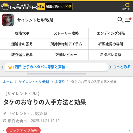
サイレントヒルf攻略
攻略TOP
ストーリー攻略
エンディング分岐
謎解きの答え
所持枠増加アイテム
祈願絵馬の場所
取り返し要素
評価レビュー
ネタバレ考察
西田 凛子のネタバレ考察と声優
もっとみる
霊刀の怨
1
2
ホーム
サイレントヒルf攻略
お守り
タケのお守りの入手方法と効果
【サイレントヒルf】
タケのお守りの入手方法と効果
サイレントヒルf攻略班
最終更新日：2025.11.21 12:12
ピックアップ情報