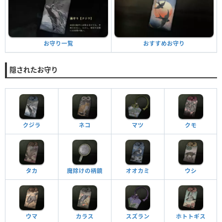
おすすめお守り
お守り一覧
隠されたお守り
クジラ
ネコ
マツ
クモ
タカ
魔除けの柄鏡
オオカミ
ウシ
ウマ
カラス
スズラン
ホトトギス