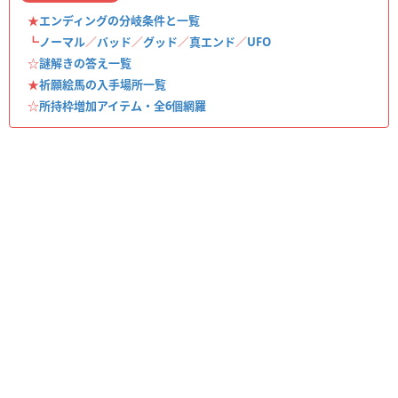
★
エンディングの分岐条件と一覧
┗
ノーマル
／
バッド
／
グッド
／
真エンド
／
UFO
☆
謎解きの答え一覧
★
祈願絵馬の入手場所一覧
☆
所持枠増加アイテム・全6個網羅