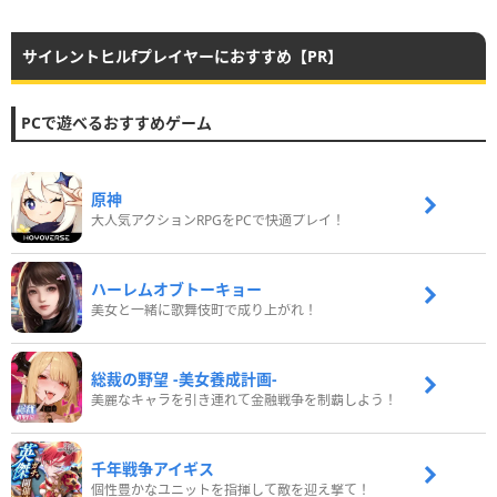
サイレントヒルfプレイヤーにおすすめ【PR】
PCで遊べるおすすめゲーム
原神
大人気アクションRPGをPCで快適プレイ！
ハーレムオブトーキョー
美女と一緒に歌舞伎町で成り上がれ！
総裁の野望 -美女養成計画-
美麗なキャラを引き連れて金融戦争を制覇しよう！
千年戦争アイギス
個性豊かなユニットを指揮して敵を迎え撃て！