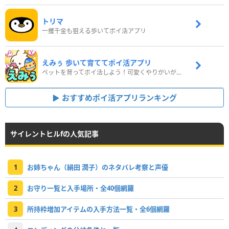
トリマ
一攫千金も狙える歩いてポイ活アプリ
えみぅ 歩いて育ててポイ活アプリ
ペットを育ってポイ活しよう！可愛くやりがいがある新感覚アプリ
おすすめポイ活アプリランキング
サイレントヒルfの人気記事
1
お姉ちゃん（絹田 潤子）のネタバレ考察と声優
2
お守り一覧と入手場所・全40個網羅
3
所持枠増加アイテムの入手方法一覧・全6個網羅