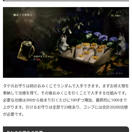
タケのお守りは祠のおみくじでランダムで入手できます。まずお供え物を
奉納して功徳を得て、その後おみくじを引くことで入手する仕組みです。
必要な功徳は300から始まり引くたびに100ずつ増加、最終的に1000まで
上がります。引けるお守りは全部で23枚あり、コンプには合計20200功徳
が必要です。