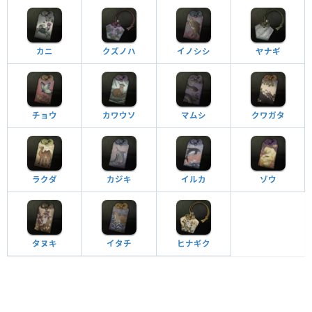
カニ
クズノハ
イノシシ
ヤナギ
チョウ
カワウソ
マムシ
クワガタ
ラクダ
カジキ
イルカ
ゾウ
タヌキ
イタチ
ヒナギク