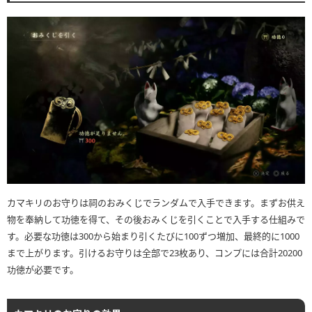
カマキリのお守りは祠のおみくじでランダムで入手できます。まずお供え
物を奉納して功徳を得て、その後おみくじを引くことで入手する仕組みで
す。必要な功徳は300から始まり引くたびに100ずつ増加、最終的に1000
まで上がります。引けるお守りは全部で23枚あり、コンプには合計20200
功徳が必要です。