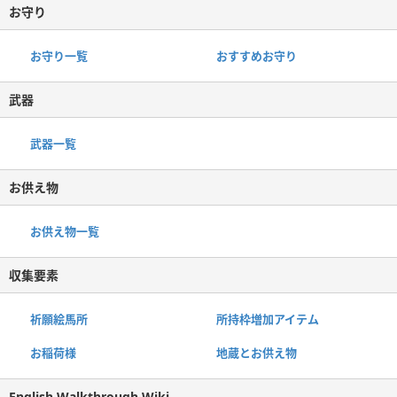
お守り
お守り一覧
おすすめお守り
武器
武器一覧
お供え物
お供え物一覧
収集要素
祈願絵馬所
所持枠増加アイテム
お稲荷様
地蔵とお供え物
English Walkthrough Wiki