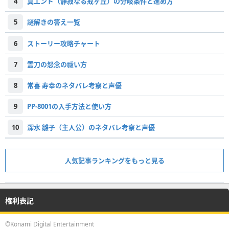
4
真エンド（静寂なる戒ヶ丘）の分岐条件と進め方
5
謎解きの答え一覧
6
ストーリー攻略チャート
7
霊刀の怨念の祓い方
8
常喜 寿幸のネタバレ考察と声優
9
PP-8001の入手方法と使い方
10
深水 雛子（主人公）のネタバレ考察と声優
人気記事ランキングをもっと見る
権利表記
©Konami Digital Entertainment