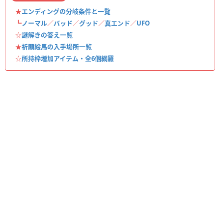
★
エンディングの分岐条件と一覧
┗
ノーマル
／
バッド
／
グッド
／
真エンド
／
UFO
☆
謎解きの答え一覧
★
祈願絵馬の入手場所一覧
☆
所持枠増加アイテム・全6個網羅