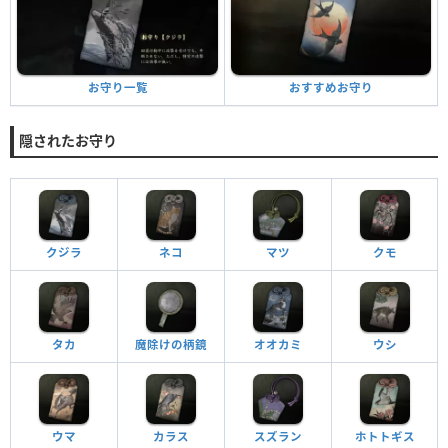
おすすめお守り
お守り一覧
隠されたお守り
クジラ
ネコ
マツ
クモ
タカ
魔除けの柄鏡
オオカミ
ウシ
ウマ
カラス
スズラン
ホトトギス