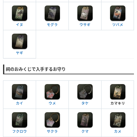
イヌ
モグラ
ウサギ
ツバメ
ヤギ
祠のおみくじで入手するお守り
カイ
ウメ
タケ
カマキリ
フクロウ
サクラ
クマ
カメ