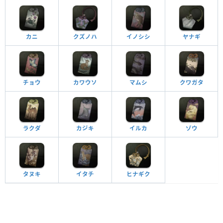
カニ
クズノハ
イノシシ
ヤナギ
チョウ
カワウソ
マムシ
クワガタ
ラクダ
カジキ
イルカ
ゾウ
タヌキ
イタチ
ヒナギク