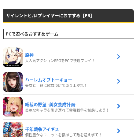
サイレントヒルfプレイヤーにおすすめ【PR】
PCで遊べるおすすめゲーム
原神
大人気アクションRPGをPCで快適プレイ！
ハーレムオブトーキョー
美女と一緒に歌舞伎町で成り上がれ！
総裁の野望 -美女養成計画-
美麗なキャラを引き連れて金融戦争を制覇しよう！
千年戦争アイギス
個性豊かなユニットを指揮して敵を迎え撃て！