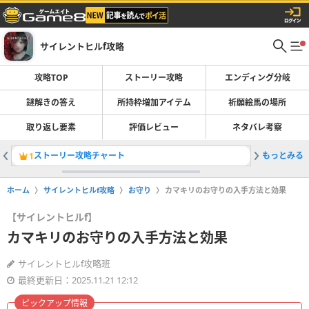
サイレントヒルf攻略
攻略TOP
ストーリー攻略
エンディング分岐
謎解きの答え
所持枠増加アイテム
祈願絵馬の場所
取り返し要素
評価レビュー
ネタバレ考察
ストーリー攻略チャート
もっとみる
ネタバレ
1
2
ホーム
サイレントヒルf攻略
お守り
カマキリのお守りの入手方法と効果
【サイレントヒルf】
カマキリのお守りの入手方法と効果
サイレントヒルf攻略班
最終更新日：2025.11.21 12:12
ピックアップ情報