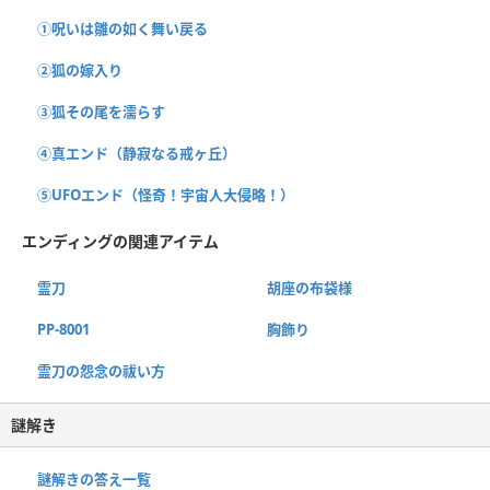
①呪いは雛の如く舞い戻る
②狐の嫁入り
③狐その尾を濡らす
④真エンド（静寂なる戒ヶ丘）
⑤UFOエンド（怪奇！宇宙人大侵略！）
エンディングの関連アイテム
霊刀
胡座の布袋様
PP-8001
胸飾り
霊刀の怨念の祓い方
謎解き
謎解きの答え一覧