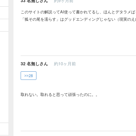
33
名無しさん
約9ヶ月前
このサイトの解説ってAI使って書かれてるし、ほんとデタラメば
「狐その尾を濡らす」はグッドエンディングじゃない（現実のえ
32
名無しさん
約10ヶ月前
>>28
取れない。取れると思って頑張ったのに。。