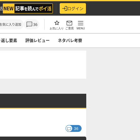
活
ログイン
36
お気に入り追加
ご意見
MENU
お気に入り
り返し要素
評価レビュー
ネタバレ考察
36