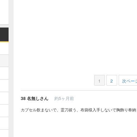
1
2
次ペー
38
名無しさん
約5ヶ月前
カプセル飲まないで、霊刀祓う、布袋様入手しないで胸飾り奉納