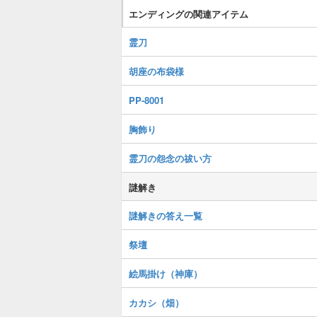
エンディングの関連アイテム
霊刀
胡座の布袋様
PP-8001
胸飾り
霊刀の怨念の祓い方
謎解き
謎解きの答え一覧
祭壇
絵馬掛け（神庫）
カカシ（畑）