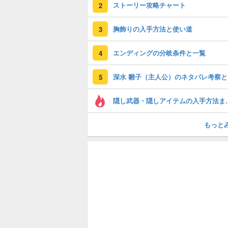
ストーリー攻略チャート
2
胸飾りの入手方法と使い道
3
エンディングの分岐条件と一覧
4
深
5
隠し武器・隠し
もっと