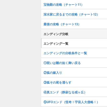
宝物殿の攻略（チャート11）
深水家に戻るまでの攻略（チャート12）
最後の攻略（チャート13）
エンディング分岐
エンディング一覧
エンディングの分岐条件と一覧
①呪いは雛の如く舞い戻る
②狐の嫁入り
③狐その尾を濡らす
④真エンド（静寂なる戒ヶ丘）
⑤UFOエンド（怪奇！宇宙人大侵略！）