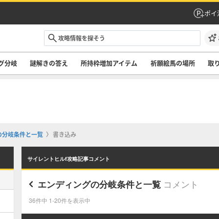
ポイ
グ分岐
謎解きの答え
所持枠増加アイテム
祈願絵馬の場所
取
の分岐条件と一覧
書き込み
サイレントヒルf攻略記事コメント
コメント
エンディングの分岐条件と一覧
36件中 1-20件を表示中