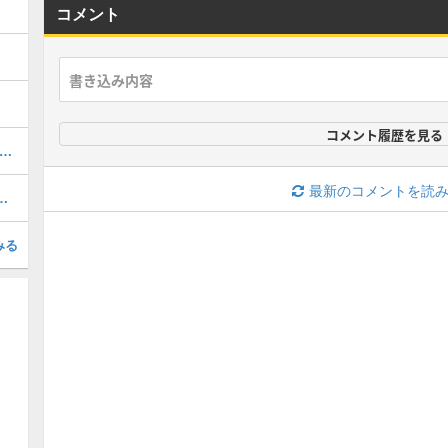
コメント
コメント履歴を見る
水 雛子（主人公）のネタバレ考察と声優
最新のコメントを読
アイテムの入手方法まとめ
みる