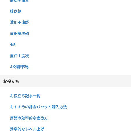
妙玖軸
滝川＋津軽
前田慶次軸
4槍
直江＋慶次
AK河田3馬
お役立ち
お役立ち記事一覧
おすすめの課金パックと購入方法
序盤の効率的な進め方
効率的なレベル上げ