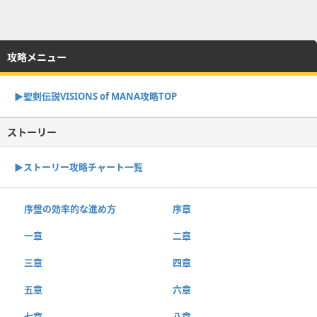
攻略メニュー
▶︎聖剣伝説VISIONS of MANA攻略TOP
ストーリー
▶︎ストーリー攻略チャート一覧
序盤の効率的な進め方
序章
一章
二章
三章
四章
五章
六章
七章
八章