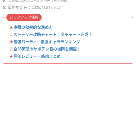
聖剣伝説VISIONS of MANA攻略班
最終更新日：2025.11.21 09:27
ピックアップ情報
★
序盤の効率的な進め方
☆
ストーリー攻略チャート｜全チャート完成！
★
最強パーティ
／
最強キャラランキング
☆
全38箇所のサボテン君の場所を網羅！
★
評価レビュー・感想まとめ