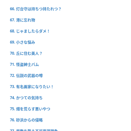
66. 灯台守は持ちつ持たれつ？
67. 港に忘れ物
68. じゃましたらダメ！
69. 小さな悩み
70. 丘に住む美人？
71. 怪盗紳士パム
72. 伝説の武器の噂
73. 有名画家になりたい！
74. かつての気持ち
75. 畑を荒らす悪いやつ
76. 砂浜からの侵略
77. 屋敷を襲う不可思議現象