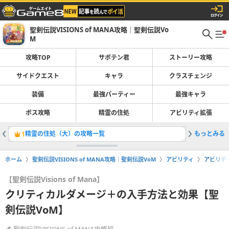
聖剣伝説VISIONS of MANA攻略｜聖剣伝説Vo
M
攻略TOP
サボテン君
ストーリー攻略
サイドクエスト
キャラ
クラスチェンジ
装備
最強パーティー
最強キャラ
ボス攻略
精霊の住処
アビリティ拡張
精霊の住処（大）の攻略一覧
もっとみる
クリア後
1
2
ホーム
聖剣伝説VISIONS of MANA攻略｜聖剣伝説VoM
アビリティ
アビリテ
【聖剣伝説Visions of Mana】
クリティカルダメージ＋の入手方法と効果【聖
剣伝説VoM】