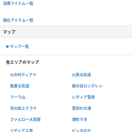
消費アイテム一覧
強化アイテム一覧
マップ
▶︎マップ一覧
各エリアのマップ
火の村ティアナ
火照る街道
風薫る街道
風の谷ロングレン
フーラ山
レヴィア雪原
月の街エテラナ
雪別れの滝
ファルロー大草原
港町ラタ
リディアス港
ピッタの丘