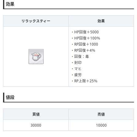
効果
リラックスティー
効果
・HP回復＋5000
・HP回復＋100％
・RP回復＋1000
・RP回復＋4％
・回復：毒
・封印
・マヒ
・疲労
・RP上限＋25％
値段
買値
売値
30000
10000