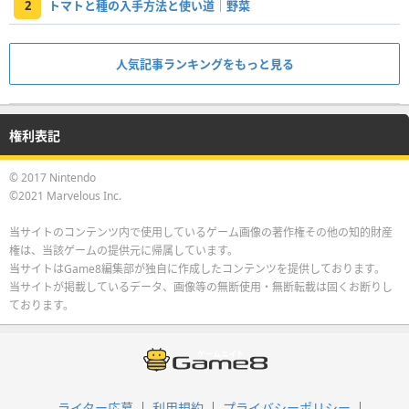
2
トマトと種の入手方法と使い道｜野菜
人気記事ランキングをもっと見る
権利表記
© 2017 Nintendo
©2021 Marvelous Inc.
当サイトのコンテンツ内で使用しているゲーム画像の著作権その他の知的財産
権は、当該ゲームの提供元に帰属しています。
当サイトはGame8編集部が独自に作成したコンテンツを提供しております。
当サイトが掲載しているデータ、画像等の無断使用・無断転載は固くお断りし
ております。
ライター応募
利用規約
プライバシーポリシー