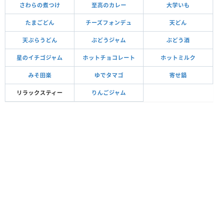
さわらの煮つけ
至高のカレー
大学いも
たまごどん
チーズフォンデュ
天どん
天ぷらうどん
ぶどうジャム
ぶどう酒
星のイチゴジャム
ホットチョコレート
ホットミルク
みそ田楽
ゆでタマゴ
寄せ鍋
リラックスティー
りんごジャム