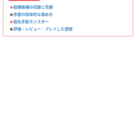
★
結婚候補の花嫁と花婿
★
序盤の効率的な進め方
★
指名手配モンスター
★
評価・レビュー｜プレイした感想