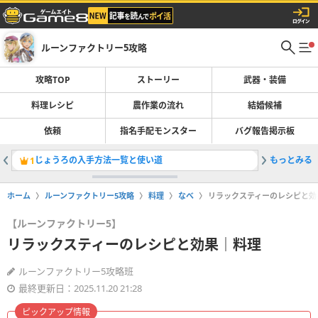
ルーンファクトリー5攻略
攻略TOP
ストーリー
武器・装備
料理レシピ
農作業の流れ
結婚候補
依頼
指名手配モンスター
バグ報告掲示板
じょうろの入手方法一覧と使い道
もっとみる
農具レシ
1
2
ホーム
ルーンファクトリー5攻略
料理
なべ
リラックスティーのレシピと効
【ルーンファクトリー5】
リラックスティーのレシピと効果｜料理
ルーンファクトリー5攻略班
最終更新日：2025.11.20 21:28
ピックアップ情報