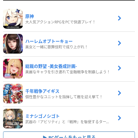
原神
大人気アクションRPGをPCで快適プレイ！
ハーレムオブトーキョー
美女と一緒に歌舞伎町で成り上がれ！
総裁の野望 -美女養成計画-
美麗なキャラを引き連れて金融戦争を制覇しよう！
千年戦争アイギス
個性豊かなユニットを指揮して敵を迎え撃て！
ミナシゴノシゴト
武器の『アビリティ』と『戦神』を駆使するターン制コマンドバトルRPG！
PCゲームをもっと見る