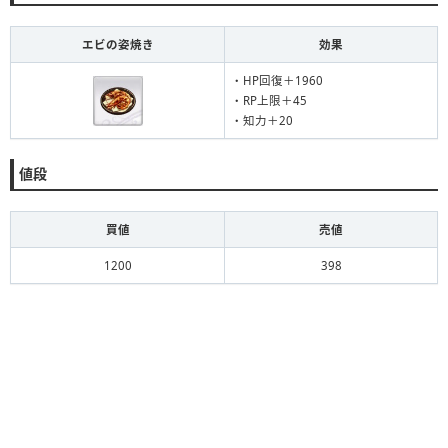
エビの姿焼き
効果
・HP回復＋1960
・RP上限＋45
・知力＋20
値段
買値
売値
1200
398