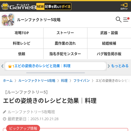
ルーンファクトリー5攻略
攻略TOP
ストーリー
武器・装備
料理レシピ
農作業の流れ
結婚候補
依頼
指名手配モンスター
バグ報告掲示板
エビの姿焼きのレシピと効果｜料理
もっとみる
バジリス
1
2
ホーム
ルーンファクトリー5攻略
料理
フライパン
エビの姿焼きのレシピと
【ルーンファクトリー5】
エビの姿焼きのレシピと効果｜料理
ルーンファクトリー5攻略班
最終更新日：2025.11.20 21:28
ピックアップ情報