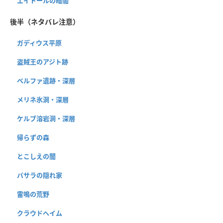
エイトールの暗闇
後半（ネタバレ注意）
ガディウス平原
盗賊王のアジト跡
ベルファ遺跡・深層
メリネ氷洞・深層
ケルブ溶岩洞・深層
帰らずの森
とこしえの闇
バサラの隠れ家
雷鳴の荒野
クラウドヘイム