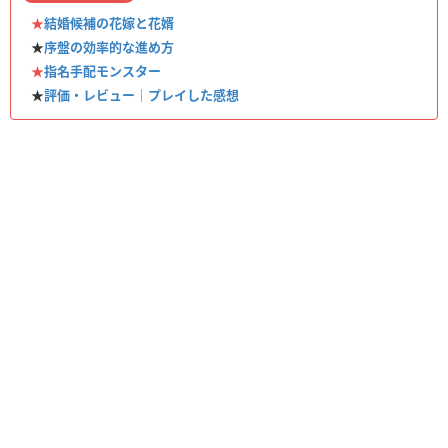
★
結婚候補の花嫁と花婿
★
序盤の効率的な進め方
★
指名手配モンスター
★
評価・レビュー｜プレイした感想