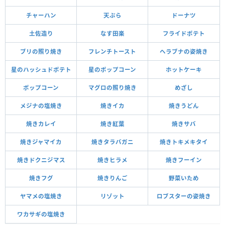
チャーハン
天ぷら
ドーナツ
土佐造り
なす田楽
フライドポテト
ブリの照り焼き
フレンチトースト
ヘラブナの姿焼き
星のハッシュドポテト
星のポップコーン
ホットケーキ
ポップコーン
マグロの照り焼き
めざし
メジナの塩焼き
焼きイカ
焼きうどん
焼きカレイ
焼き紅葉
焼きサバ
焼きジャマイカ
焼きタラバガニ
焼きトキメキタイ
焼きドクニジマス
焼きヒラメ
焼きフーイン
焼きフグ
焼きりんご
野菜いため
ヤマメの塩焼き
リゾット
ロブスターの姿焼き
ワカサギの塩焼き