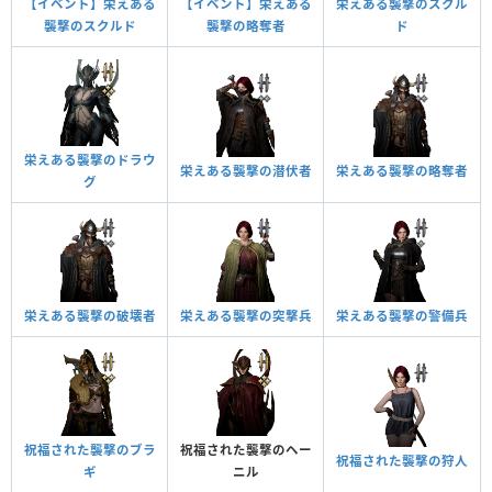
【イベント】栄えある
【イベント】栄えある
栄えある襲撃のスクル
襲撃のスクルド
襲撃の略奪者
ド
栄えある襲撃のドラウ
栄えある襲撃の潜伏者
栄えある襲撃の略奪者
グ
栄えある襲撃の破壊者
栄えある襲撃の突撃兵
栄えある襲撃の警備兵
祝福された襲撃のブラ
祝福された襲撃のヘー
祝福された襲撃の狩人
ギ
ニル