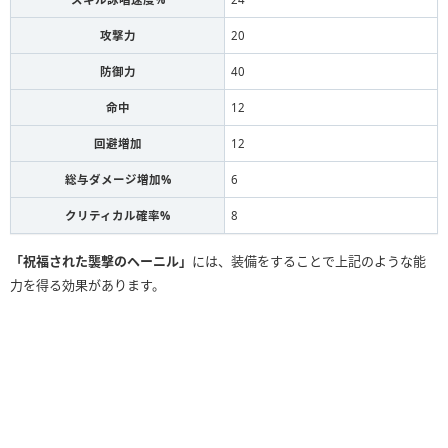
攻撃力
20
防御力
40
命中
12
回避増加
12
総与ダメージ増加%
6
クリティカル確率%
8
「祝福された襲撃のヘーニル」
には、装備をすることで上記のような能
力を得る効果があります。