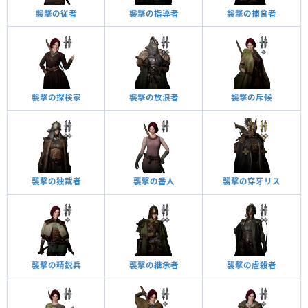
襲撃の従者
襲撃の指導者
襲撃の捕食者
襲撃の探検家
襲撃の放浪者
襲撃の斥候
襲撃の独裁者
襲撃の番人
襲撃の穿牙リス
襲撃の精鋭兵
襲撃の継承者
襲撃の虐殺者