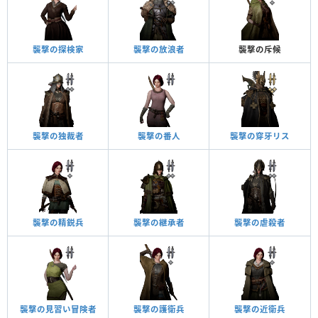
襲撃の探検家
襲撃の放浪者
襲撃の斥候
襲撃の独裁者
襲撃の番人
襲撃の穿牙リス
襲撃の精鋭兵
襲撃の継承者
襲撃の虐殺者
襲撃の見習い冒険者
襲撃の護衛兵
襲撃の近衛兵