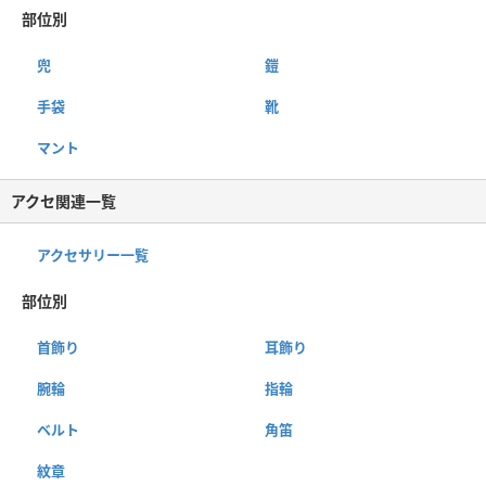
部位別
兜
鎧
手袋
靴
マント
アクセ関連一覧
アクセサリー一覧
部位別
首飾り
耳飾り
腕輪
指輪
ベルト
角笛
紋章