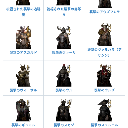
祝福された襲撃の追跡
祝福された襲撃の部隊
襲撃のアウズフムラ
者
長
襲撃のヴァルハラ（ア
襲撃のアスガルド
襲撃のヴァーリ
サシン）
襲撃のヴィーザル
襲撃のウル
襲撃のウルズ
襲撃のギュミル
襲撃のスカジ
襲撃のスュルニル