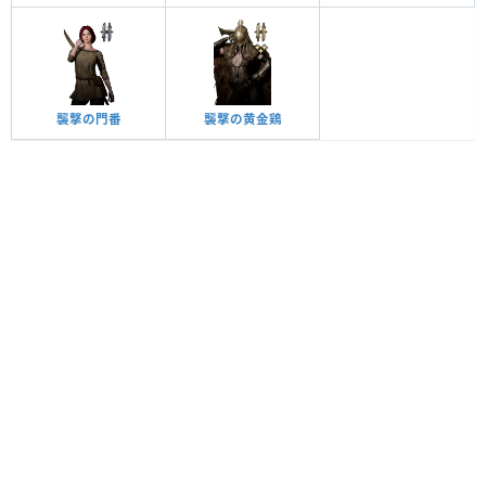
襲撃の門番
襲撃の黄金鶏