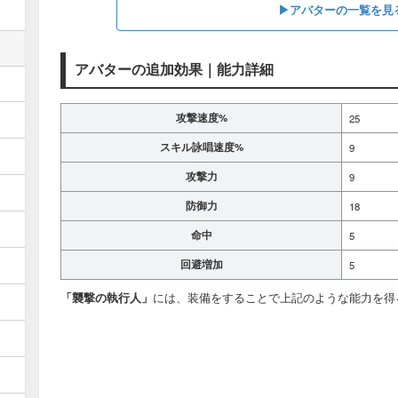
▶アバターの一覧を見
アバターの追加効果｜能力詳細
攻撃速度%
25
スキル詠唱速度%
9
攻撃力
9
防御力
18
命中
5
回避増加
5
「襲撃の執行人」
には、装備をすることで上記のような能力を得