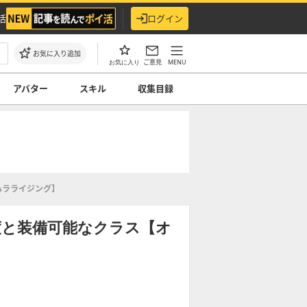
活
ログイン
お気に入り追加
ご意見
MENU
お気に入り
アバター
スキル
収集目録
ハラライジング】
度と装備可能なクラス【オ