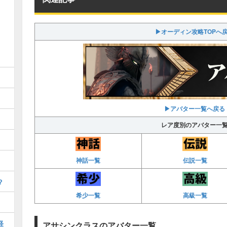
▶オーディン攻略TOPへ
▶アバター一覧へ戻る
レア度別のアバター一
神話一覧
伝説一覧
？
希少一覧
高級一覧
経
アサシンクラスのアバター一覧