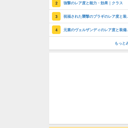
強撃のレア度と能力・効果｜クラス
2
祝福された襲撃のブ
3
元素のヴェルザン
4
もっと