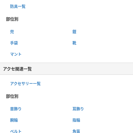
防具一覧
部位別
兜
鎧
手袋
靴
マント
アクセ関連一覧
アクセサリー一覧
部位別
首飾り
耳飾り
腕輪
指輪
ベルト
角笛