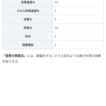
攻撃速度%
13
スキル詠唱速度%
5
攻撃力
5
防御力
10
命中
2
回避増加
2
「襲撃の精鋭兵」
には、装備をすることで上記のような能力を得る効果
があります。