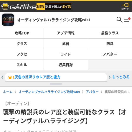
オーディンヴァルハラライジング攻略wiki
攻略TOP
アプデ情報
最強クラス
クラス
武器
防具
アクセ
ライド
アバター
スキル
収集目録
灰色の首飾りのレア度と能力
もっとみる
1
ホーム
オーディンヴァルハラライジング攻略wiki
アバター
襲撃の精鋭兵のレ
【オーディン】
襲撃の精鋭兵のレア度と装備可能なクラス【オ
ーディンヴァルハラライジング】