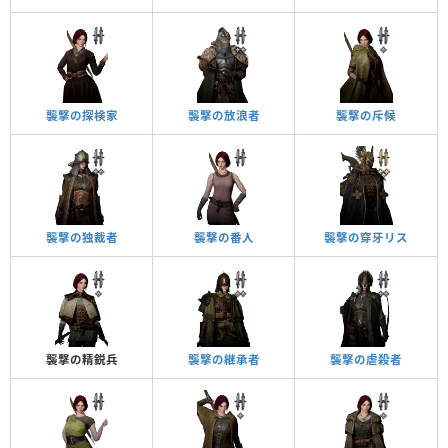
襲撃の探検家
襲撃の放浪者
襲撃の斥候
襲撃の独裁者
襲撃の番人
襲撃の穿牙リス
襲撃の精鋭兵
襲撃の継承者
襲撃の虐殺者