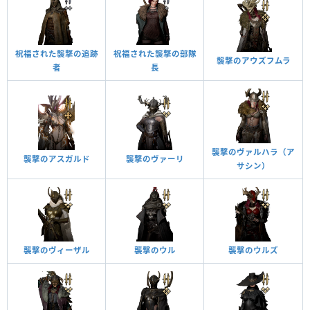
祝福された襲撃の追跡
祝福された襲撃の部隊
襲撃のアウズフムラ
者
長
襲撃のヴァルハラ（ア
襲撃のアスガルド
襲撃のヴァーリ
サシン）
襲撃のヴィーザル
襲撃のウル
襲撃のウルズ